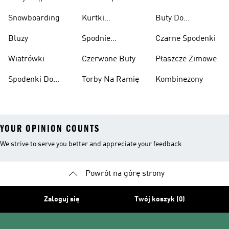
Snowboarding
Kurtki
Buty Do
Narciarskie
Koszykówki
Bluzy
Spodnie
Czarne Spodenki
Narciarskie
Wiatrówki
Czerwone Buty
Płaszcze Zimowe
Spodenki Do
Torby Na Ramię
Kombinezony
Kolan
YOUR OPINION COUNTS
We strive to serve you better and appreciate your feedback
Powrót na górę strony
Zaloguj się
Twój koszyk (0)