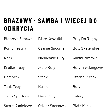
BRAZOWY • SAMBA I WIĘCEJ DO
ODKRYCIA
Płaszcze Zimowe
Białe Koszulki
Buty Do Rugby
Kombinezony
Czarne Spodnie
Buty Skaterskie
Nerki
Niebieskie Buty
Kurtki Zimowe
Krótkie Topy
Złote Buty
Buty Trekkingowe
Bomberki
Stopki
Czarne Plecaki
Tank Topy
Kurtki
Buty
Przeciwdeszczowe
Wspinaczkowe
Torby Sportowe
Białe Buty
Polary
Stroje Kąpielowe
Odzież Sportowa
Białe Kurtki