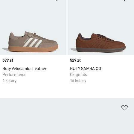
Price
599 zł
Price
529 zł
Buty Velosamba Leather
BUTY SAMBA OG
Performance
Originals
4 kolory
16 kolory
Do