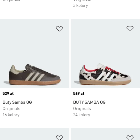
3 kolory
Dodaj do listy życzeń
Do
Price
529 zł
Price
569 zł
Buty Samba OG
BUTY SAMBA OG
Originals
Originals
16 kolory
24 kolory
Dodaj do listy życzeń
Do