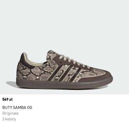
Price
569 zł
BUTY SAMBA OG
Originals
2 kolory