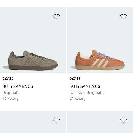
Dodaj do listy życzeń
Do
Price
529 zł
Price
529 zł
BUTY SAMBA OG
BUTY SAMBA OG
Originals
Damskie Originals
16 kolory
24 kolory
Dodaj do listy życzeń
Do