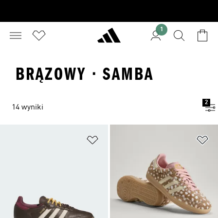
1
BRĄZOWY · SAMBA
2
14 wyniki
Dodaj do listy życzeń
Do