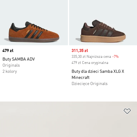
Price
479 zł
Sale price
311,35 zł
335,30 zł Najniższa cena
-7%
Discount
Buty SAMBA ADV
479 zł Cena oryginalna
Originals
2 kolory
Buty dla dzieci Samba XLG X
Minecraft
Dziecięce Originals
Do