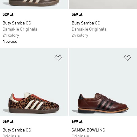
Price
529 zł
Price
569 zł
Buty Samba OG
Buty Samba OG
Damskie Originals
Damskie Originals
24 kolory
24 kolory
Nowość
Dodaj do listy życzeń
Do
Price
569 zł
Price
699 zł
Buty Samba OG
SAMBA BOWLING
Originals
Originals