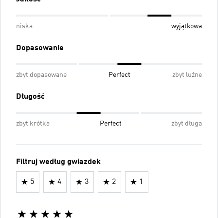
niska
wyjątkowa
Dopasowanie
zbyt dopasowane
Perfect
zbyt luźne
Długość
zbyt krótka
Perfect
zbyt długa
Filtruj według gwiazdek
5
4
3
2
1