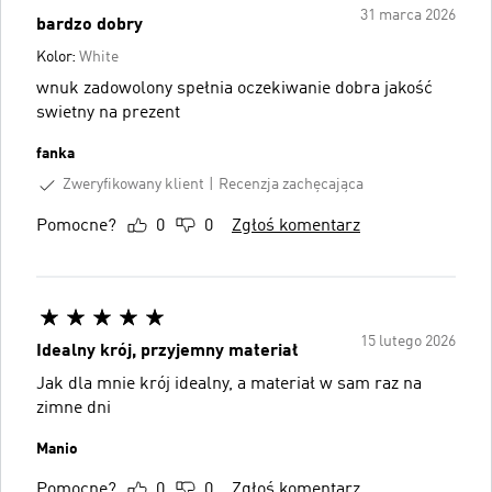
31 marca 2026
bardzo dobry
Kolor:
White
wnuk zadowolony spełnia oczekiwanie dobra jakość
swietny na prezent
fanka
Zweryfikowany klient
Recenzja zachęcająca
Pomocne?
0
0
Zgłoś komentarz
15 lutego 2026
Idealny krój, przyjemny materiał
Jak dla mnie krój idealny, a materiał w sam raz na
zimne dni
Manio
Pomocne?
0
0
Zgłoś komentarz