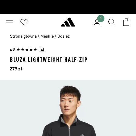
1
/
/
Strona główna
Męskie
Odzież
4.8
(4)
BLUZA LIGHTWEIGHT HALF-ZIP
Cena
279 zł