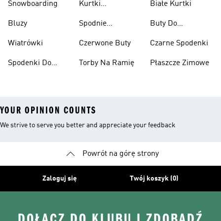
Snowboarding
Kurtki
Białe Kurtki
Ciężarów
Narciarskie
Bluzy
Spodnie
Buty Do
Narciarskie
Koszykówki
Wiatrówki
Czerwone Buty
Czarne Spodenki
Spodenki Do
Torby Na Ramię
Płaszcze Zimowe
Kolan
YOUR OPINION COUNTS
We strive to serve you better and appreciate your feedback
Powrót na górę strony
Zaloguj się
Twój koszyk (0)
DOŁĄCZ DO KLUBU I ZDOBĄDŹ