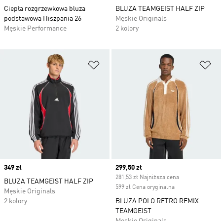
Ciepła rozgrzewkowa bluza
BLUZA TEAMGEIST HALF ZIP
podstawowa Hiszpania 26
Męskie Originals
Męskie Performance
2 kolory
Dodaj do listy życzeń
Do
Price
349 zł
Current price
299,50 zł
281,53 zł Najniższa cena
BLUZA TEAMGEIST HALF ZIP
599 zł Cena oryginalna
Męskie Originals
2 kolory
BLUZA POLO RETRO REMIX
TEAMGEIST