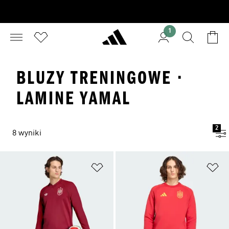
1
BLUZY TRENINGOWE ·
LAMINE YAMAL
2
8 wyniki
Dodaj do listy życzeń
Do