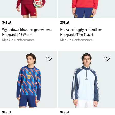
Price
349 zł
Price
259 zł
Wyjazdowa bluza rozgrzewkowa
Bluza z okrągłym dekoltem
Hiszpania 26 Warm
Hiszpania Tiro Travel
Męskie Performance
Męskie Performance
Dodaj do listy życzeń
Do
Price
349 zł
Price
349 zł