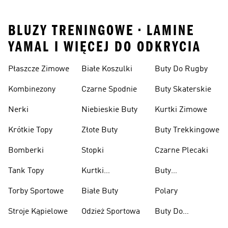
BLUZY TRENINGOWE • LAMINE
YAMAL I WIĘCEJ DO ODKRYCIA
Płaszcze Zimowe
Białe Koszulki
Buty Do Rugby
Kombinezony
Czarne Spodnie
Buty Skaterskie
Nerki
Niebieskie Buty
Kurtki Zimowe
Krótkie Topy
Złote Buty
Buty Trekkingowe
Bomberki
Stopki
Czarne Plecaki
Tank Topy
Kurtki
Buty
Przeciwdeszczowe
Wspinaczkowe
Torby Sportowe
Białe Buty
Polary
Stroje Kąpielowe
Odzież Sportowa
Buty Do
Podnoszenia