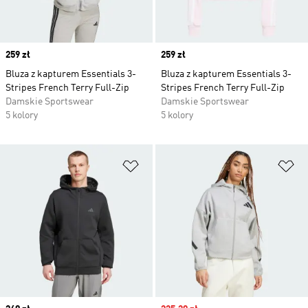
Price
259 zł
Price
259 zł
Bluza z kapturem Essentials 3-
Bluza z kapturem Essentials 3-
Stripes French Terry Full-Zip
Stripes French Terry Full-Zip
Damskie Sportswear
Damskie Sportswear
5 kolory
5 kolory
Dodaj do listy życzeń
Do