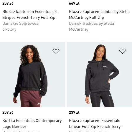
Price
259 zł
Price
649 zł
Bluza z kapturem Essentials 3-
Bluza z kapturem adidas by Stella
Stripes French Terry Full-Zip
McCartney Full-Zip
Damskie Sportswear
Damskie adidas by Stella
5 kolory
McCartney
Dodaj do listy życzeń
Do
Price
259 zł
Price
239 zł
Kurtka Essentials Contemporary
Bluza z kapturem Essentials
Logo Bomber
Linear Full-Zip French Terry