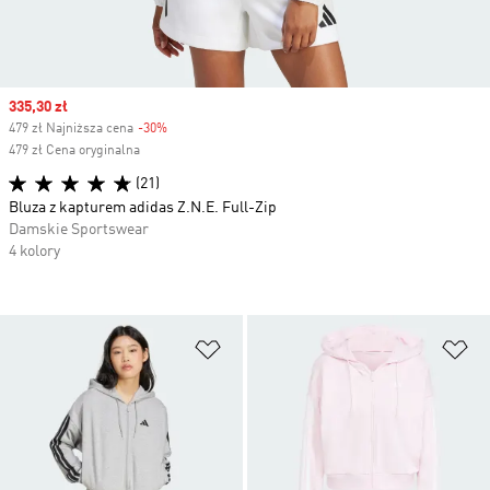
Sale price
335,30 zł
479 zł Najniższa cena
-30%
Discount
479 zł Cena oryginalna
(21)
Bluza z kapturem adidas Z.N.E. Full-Zip
Damskie Sportswear
4 kolory
Dodaj do listy życzeń
Do