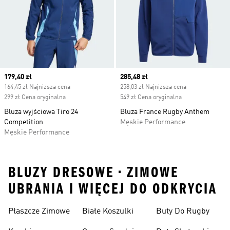
Current price
179,40 zł
Current price
285,48 zł
164,45 zł Najniższa cena
258,03 zł Najniższa cena
299 zł Cena oryginalna
549 zł Cena oryginalna
Bluza wyjściowa Tiro 24
Bluza France Rugby Anthem
Competition
Męskie Performance
Męskie Performance
BLUZY DRESOWE • ZIMOWE
UBRANIA I WIĘCEJ DO ODKRYCIA
Płaszcze Zimowe
Białe Koszulki
Buty Do Rugby