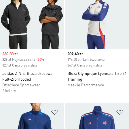
Sale price
230,30 zł
Current price
209,40 zł
329 zł Najniższa cena
-30%
Discount
174,50 zł Najniższa cena
329 zł Cena oryginalna
349 zł Cena oryginalna
adidas Z.N.E. Bluza dresowa
Bluza Olympique Lyonnais Tiro 24
Full-Zip Hooded
Training
Dziecięce Sportswear
Męskie Performance
2 kolory
Dodaj do listy życzeń
Do