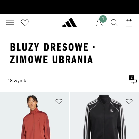
1
BLUZY DRESOWE ·
ZIMOWE UBRANIA
2
18 wyniki
Dodaj do listy życzeń
Do