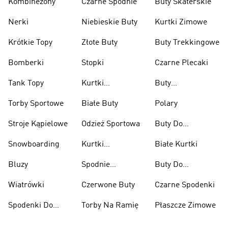
Kombinezony
Czarne Spodnie
Buty Skaterskie
Nerki
Niebieskie Buty
Kurtki Zimowe
Krótkie Topy
Złote Buty
Buty Trekkingowe
Bomberki
Stopki
Czarne Plecaki
Tank Topy
Kurtki
Buty
Przeciwdeszczowe
Wspinaczkowe
Torby Sportowe
Białe Buty
Polary
Stroje Kąpielowe
Odzież Sportowa
Buty Do
Podnoszenia
Snowboarding
Kurtki
Białe Kurtki
Ciężarów
Narciarskie
Bluzy
Spodnie
Buty Do
Narciarskie
Koszykówki
Wiatrówki
Czerwone Buty
Czarne Spodenki
Spodenki Do
Torby Na Ramię
Płaszcze Zimowe
Kolan