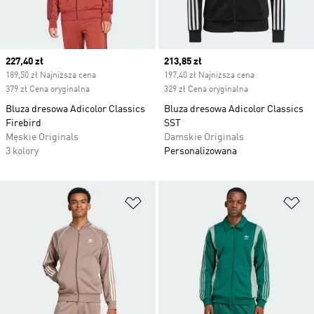
Current price
227,40 zł
Current price
213,85 zł
189,50 zł Najniższa cena
197,40 zł Najniższa cena
379 zł Cena oryginalna
329 zł Cena oryginalna
Bluza dresowa Adicolor Classics
Bluza dresowa Adicolor Classics
Firebird
SST
Męskie Originals
Damskie Originals
3 kolory
Personalizowana
Dodaj do listy życzeń
Do