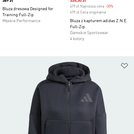
Price
369 zł
Sale price
335,30 zł
479 zł Najniższa cena
-30%
Discount
Bluza dresowa Designed for
479 zł Cena oryginalna
Training Full-Zip
Męskie Performance
Bluza z kapturem adidas Z.N.E.
Full-Zip
Damskie Sportswear
4 kolory
Do