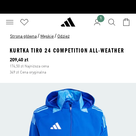
1
/
/
Strona główna
Męskie
Odzież
KURTKA TIRO 24 COMPETITION ALL-WEATHER
Bieżąca cena
209,40 zł
174,50 zł Najniższa cena
349 zł Cena oryginalna