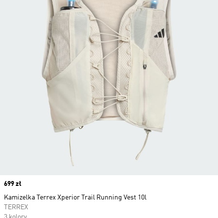
Price
699 zł
Kamizelka Terrex Xperior Trail Running Vest 10l
TERREX
3 kolory