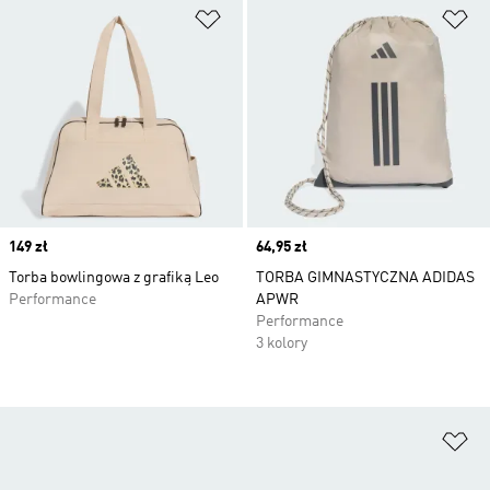
Dodaj do listy życzeń
Do
Price
149 zł
Price
64,95 zł
Torba bowlingowa z grafiką Leo
TORBA GIMNASTYCZNA ADIDAS
Performance
APWR
Performance
3 kolory
Do