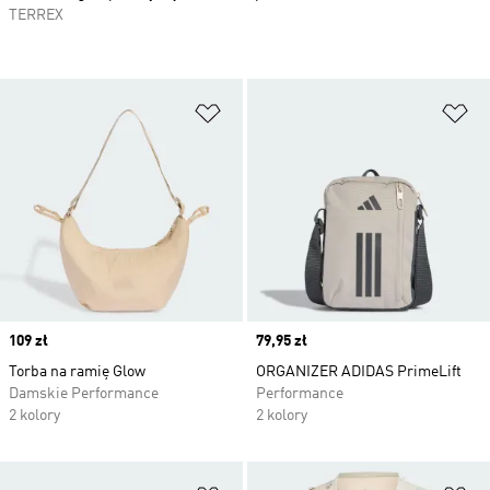
TERREX
Dodaj do listy życzeń
Do
Price
109 zł
Price
79,95 zł
Torba na ramię Glow
ORGANIZER ADIDAS PrimeLift
Damskie Performance
Performance
2 kolory
2 kolory