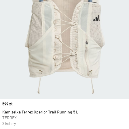
Price
599 zł
Kamizelka Terrex Xperior Trail Running 5 L
TERREX
3 kolory