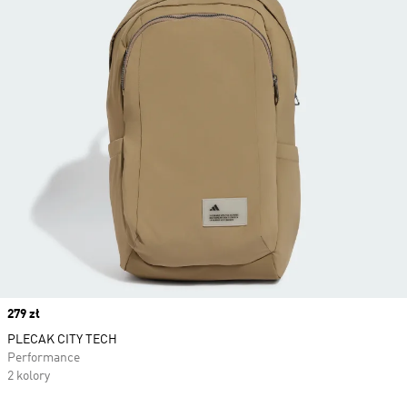
Price
279 zł
PLECAK CITY TECH
Performance
2 kolory