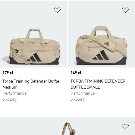
Dodaj do listy życzeń
Do
Price
179 zł
Price
149 zł
Torba Training Defender Duffle
TORBA TRAINING DEFENDER
Medium
DUFFLE SMALL
Performance
Performance
5 kolory
3 kolory
Do