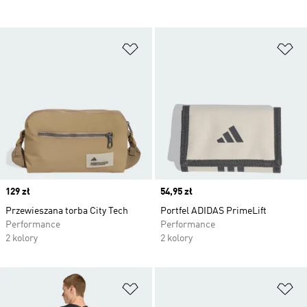
Dodaj do listy życzeń
Do
Price
129 zł
Price
54,95 zł
Przewieszana torba City Tech
Portfel ADIDAS PrimeLift
Performance
Performance
2 kolory
2 kolory
Dodaj do listy życzeń
Do