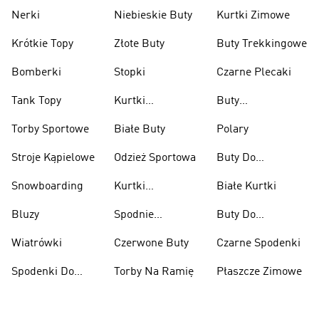
Nerki
Niebieskie Buty
Kurtki Zimowe
Krótkie Topy
Złote Buty
Buty Trekkingowe
Bomberki
Stopki
Czarne Plecaki
Tank Topy
Kurtki
Buty
Przeciwdeszczowe
Wspinaczkowe
Torby Sportowe
Białe Buty
Polary
Stroje Kąpielowe
Odzież Sportowa
Buty Do
Podnoszenia
Snowboarding
Kurtki
Białe Kurtki
Ciężarów
Narciarskie
Bluzy
Spodnie
Buty Do
Narciarskie
Koszykówki
Wiatrówki
Czerwone Buty
Czarne Spodenki
Spodenki Do
Torby Na Ramię
Płaszcze Zimowe
Kolan