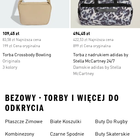
Current price
109,45 zł
Current price
494,45 zł
83,58 zł Najniższa cena
422,53 zł Najniższa cena
199 zł Cena oryginalna
899 zł Cena oryginalna
Torba Crossbody Bowling
Torba z nadrukiem adidas by
Originals
Stella McCartney 24/7
3 kolory
Damskie adidas by Stella
McCartney
BEZOWY • TORBY I WIĘCEJ DO
ODKRYCIA
Płaszcze Zimowe
Białe Koszulki
Buty Do Rugby
Kombinezony
Czarne Spodnie
Buty Skaterskie