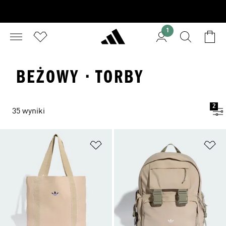
1
BEŻOWY · TORBY
2
35 wyniki
Dodaj do listy życzeń
Do