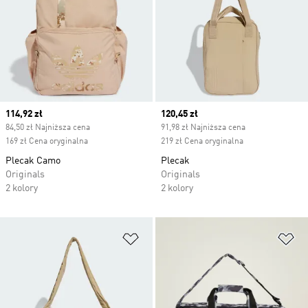
Current price
114,92 zł
Current price
120,45 zł
84,50 zł Najniższa cena
91,98 zł Najniższa cena
169 zł Cena oryginalna
219 zł Cena oryginalna
Plecak Camo
Plecak
Originals
Originals
2 kolory
2 kolory
Dodaj do listy życzeń
Do