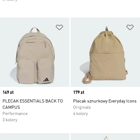
Dodaj do listy życzeń
Do
Price
149 zł
Price
179 zł
PLECAK ESSENTIALS BACK TO
Plecak sznurkowy Everyday Icons
CAMPUS
Originals
Performance
4 kolory
3 kolory