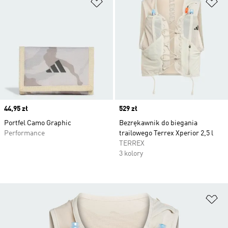
Dodaj do listy życzeń
Do
Price
44,95 zł
Price
529 zł
Portfel Camo Graphic
Bezrękawnik do biegania
Performance
trailowego Terrex Xperior 2,5 l
TERREX
3 kolory
Do