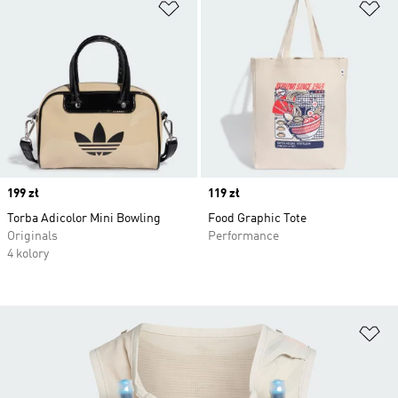
Dodaj do listy życzeń
Do
Price
199 zł
Price
119 zł
Torba Adicolor Mini Bowling
Food Graphic Tote
Originals
Performance
4 kolory
Do