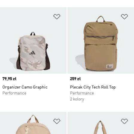
Dodaj do listy życzeń
Do
Price
79,95 zł
Price
259 zł
Organizer Camo Graphic
Plecak City Tech Roll Top
Performance
Performance
2 kolory
Dodaj do listy życzeń
Do