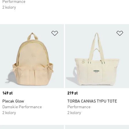
Performance
2 kolory
Dodaj do listy życzeń
Do
Price
149 zł
Price
219 zł
Plecak Glow
TORBA CANVAS TYPU TOTE
Damskie Performance
Performance
2 kolory
2 kolory