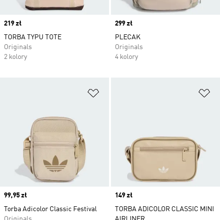
Price
219 zł
Price
299 zł
TORBA TYPU TOTE
PLECAK
Originals
Originals
2 kolory
4 kolory
Dodaj do listy życzeń
Do
Price
99,95 zł
Price
149 zł
Torba Adicolor Classic Festival
TORBA ADICOLOR CLASSIC MINI
Originals
AIRLINER