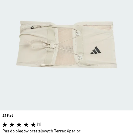
Price
219 zł
(1)
Pas do biegów przełajowych Terrex Xperior