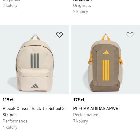
3 kolory
Originals
2 kolory
Dodaj do listy życzeń
Do
Price
119 zł
Price
179 zł
Plecak Classic Back-to-School 3-
PLECAK ADIDAS APWR
Stripes
Performance
Performance
7 kolory
4 kolory