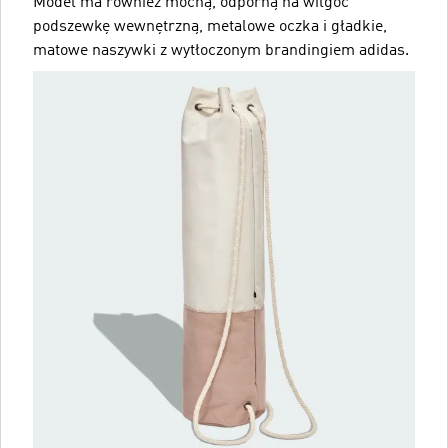
Model ma również mocną, odporną na wilgoć
podszewkę wewnętrzną, metalowe oczka i gładkie,
matowe naszywki z wytłoczonym brandingiem adidas.