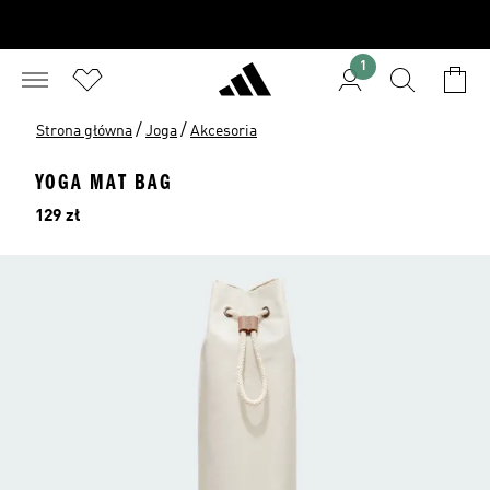
1
/
/
Strona główna
Joga
Akcesoria
YOGA MAT BAG
Cena
129 zł