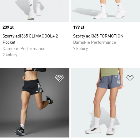
Price
239 zł
Price
179 zł
Szorty adi365 CLIMACOOL+ 2
Szorty adi365 FORMOTION
Pocket
Damskie Performance
Damskie Performance
7 kolory
2 kolory
Dodaj do listy życzeń
Do