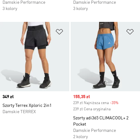
Damskie Performance
Damskie Performance
3 kolory
3 kolory
Dodaj do listy życzeń
Do
Price
349 zł
Sale price
155,35 zł
239 zł Najniższa cena
-35%
Discount
Szorty Terrex Xploric 2in1
239 zł Cena oryginalna
Damskie TERREX
Szorty adi365 CLIMACOOL+ 2
Pocket
Damskie Performance
2 kolory