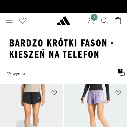
1
BARDZO KRÓTKI FASON ·
KIESZEŃ NA TELEFON
2
17 wyniki
Dodaj do listy życzeń
Do