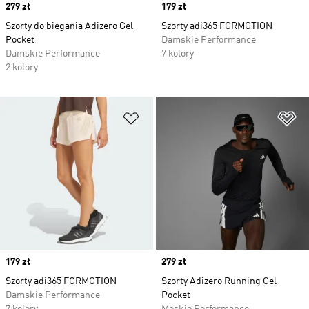
Price
279 zł
Price
179 zł
Szorty do biegania Adizero Gel
Szorty adi365 FORMOTION
Pocket
Damskie Performance
Damskie Performance
7 kolory
2 kolory
Dodaj do listy życzeń
Do
Price
179 zł
Price
279 zł
Szorty adi365 FORMOTION
Szorty Adizero Running Gel
Damskie Performance
Pocket