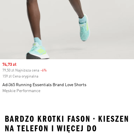
Sale price
74,73 zł
79,50 zł Najniższa cena
-6%
Discount
159 zł Cena oryginalna
Adi365 Running Essentials Brand Love Shorts
Męskie Performance
BARDZO KROTKI FASON • KIESZEN
NA TELEFON I WIĘCEJ DO