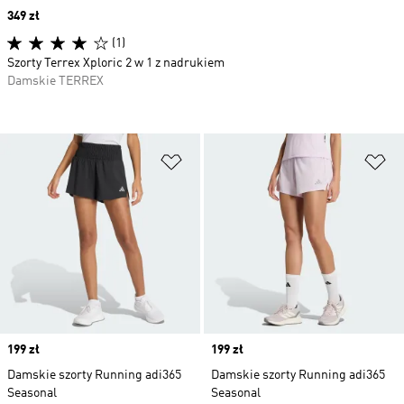
Price
349 zł
(1)
Szorty Terrex Xploric 2 w 1 z nadrukiem
Damskie TERREX
Dodaj do listy życzeń
Do
Price
199 zł
Price
199 zł
Damskie szorty Running adi365
Damskie szorty Running adi365
Seasonal
Seasonal