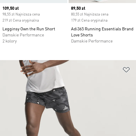
Current price
109,50 zł
Current price
89,50 zł
98,55 zł Najniższa cena
80,55 zł Najniższa cena
219 zł Cena oryginalna
179 zł Cena oryginalna
Legginsy Own the Run Short
Adi365 Running Essentials Brand
Damskie Performance
Love Shorts
2 kolory
Damskie Performance
Do