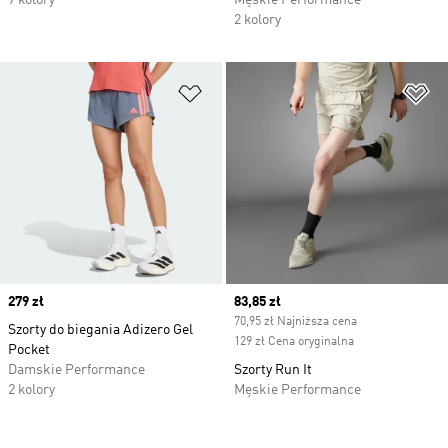
7 kolory
Męskie Performance
2 kolory
Dodaj do listy życzeń
Do
Price
279 zł
Current price
83,85 zł
70,95 zł Najniższa cena
Szorty do biegania Adizero Gel
129 zł Cena oryginalna
Pocket
Damskie Performance
Szorty Run It
2 kolory
Męskie Performance