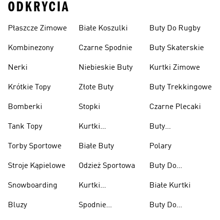
ODKRYCIA
Płaszcze Zimowe
Białe Koszulki
Buty Do Rugby
Kombinezony
Czarne Spodnie
Buty Skaterskie
Nerki
Niebieskie Buty
Kurtki Zimowe
Krótkie Topy
Złote Buty
Buty Trekkingowe
Bomberki
Stopki
Czarne Plecaki
Tank Topy
Kurtki
Buty
Przeciwdeszczowe
Wspinaczkowe
Torby Sportowe
Białe Buty
Polary
Stroje Kąpielowe
Odzież Sportowa
Buty Do
Podnoszenia
Snowboarding
Kurtki
Białe Kurtki
Ciężarów
Narciarskie
Bluzy
Spodnie
Buty Do
Narciarskie
Koszykówki