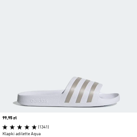
Price
99,95 zł
(1341)
Klapki adilette Aqua