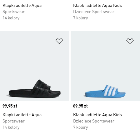
Klapki adilette Aqua
Klapki adilette Aqua Kids
Sportswear
Dziecięce Sportswear
14 kolory
7 kolory
Dodaj do listy życzeń
Do
Price
99,95 zł
Price
89,95 zł
Klapki adilette Aqua
Klapki adilette Aqua Kids
Sportswear
Dziecięce Sportswear
14 kolory
7 kolory