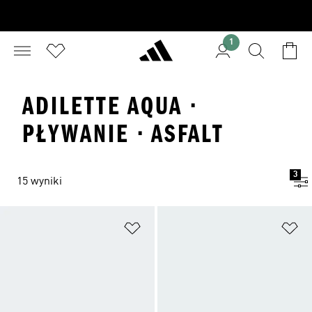
1
ADILETTE AQUA ·
PŁYWANIE · ASFALT
3
15 wyniki
Dodaj do listy życzeń
Do