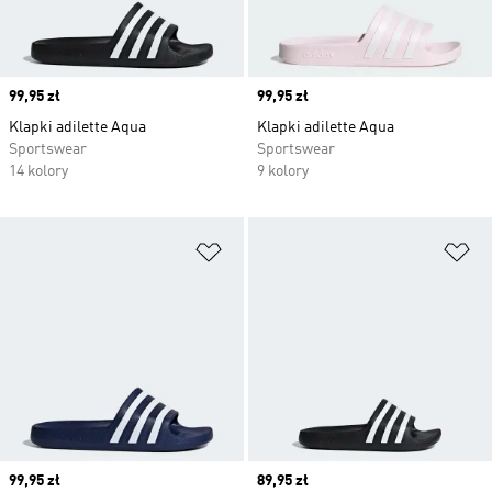
Price
99,95 zł
Price
99,95 zł
Klapki adilette Aqua
Klapki adilette Aqua
Sportswear
Sportswear
14 kolory
9 kolory
Dodaj do listy życzeń
Do
Price
99,95 zł
Price
89,95 zł