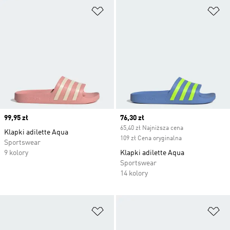
Dodaj do listy życzeń
Do
Price
99,95 zł
Current price
76,30 zł
65,40 zł Najniższa cena
Klapki adilette Aqua
109 zł Cena oryginalna
Sportswear
9 kolory
Klapki adilette Aqua
Sportswear
14 kolory
Dodaj do listy życzeń
Do