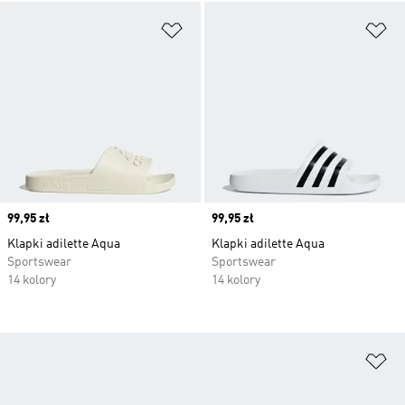
Dodaj do listy życzeń
Do
Price
99,95 zł
Price
99,95 zł
Klapki adilette Aqua
Klapki adilette Aqua
Sportswear
Sportswear
14 kolory
14 kolory
Do