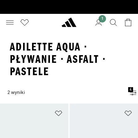
1
ADILETTE AQUA ·
PŁYWANIE · ASFALT ·
PASTELE
4
2 wyniki
Dodaj do listy życzeń
Do