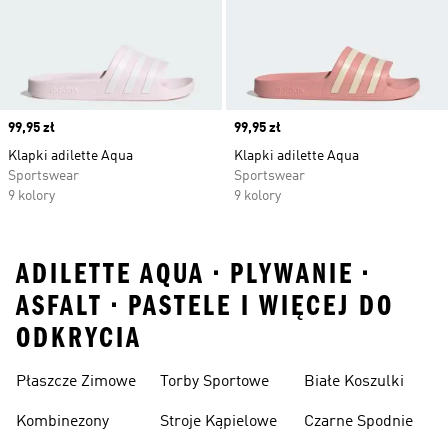
Price
99,95 zł
Price
99,95 zł
Klapki adilette Aqua
Klapki adilette Aqua
Sportswear
Sportswear
9 kolory
9 kolory
ADILETTE AQUA • PLYWANIE •
ASFALT • PASTELE I WIĘCEJ DO
ODKRYCIA
Płaszcze Zimowe
Torby Sportowe
Białe Koszulki
Kombinezony
Stroje Kąpielowe
Czarne Spodnie