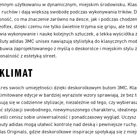
dziennym użytkowaniu w dynamicznym, miejskim środowisku. Klas
es ruchów i dają większą swobodę podczas wykonywania trików. Dz
ność, co ma znaczenie zarówno na desce, jak i podczas chodzen
ex, dzięki czemu nie tylko świetnie trzyma się gripu, ale też st
ia wykonywanie i naukę kolejnych sztuczek, a lekka wyściółka z
Buty adidas 3MC unisex nawiązują stylistyką do klasycznych mod
 obuwia zaprojektowanego z myślą o deskorolce i miejskim stylu 
jonalność z estetyką street.
KLIMAT
kres swoich umiejętności dzięki deskorolkowym butom 3MC. Klas
limitowane edycje w bardziej wyraziste wzory sprawiają, że bez
ją się w codzienne stylizacje, niezależnie od tego, czy wybieras
ać stylizacji swobodnego, niewymuszonego charakteru, idealnego
jeśli cenisz sobie uniwersalność i ponadczasowy wygląd. Uczysz
ty adidas mogą ułatwić kontrolę nad deską i pewniejsze ruchy.
das Originals
, gdzie deskorolkowe inspiracje spotykają się z mi