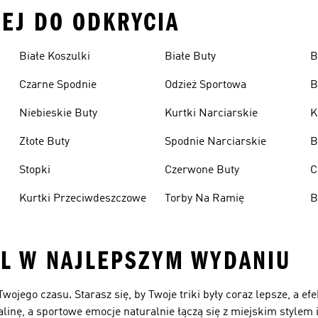
CEJ DO ODKRYCIA
Białe Koszulki
Białe Buty
B
Czarne Spodnie
Odzież Sportowa
B
Niebieskie Buty
Kurtki Narciarskie
K
Złote Buty
Spodnie Narciarskie
B
Stopki
Czerwone Buty
C
Kurtki Przeciwdeszczowe
Torby Na Ramię
B
YL W NAJLEPSZYM WYDANIU
wojego czasu. Starasz się, by Twoje triki były coraz lepsze, a efe
inę, a sportowe emocje naturalnie łączą się z miejskim stylem 