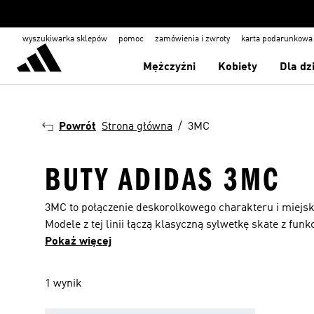
wyszukiwarka sklepów
pomoc
zamówienia i zwroty
karta podarunkowa
Mężczyźni
Kobiety
Dla dz
Powrót
Strona główna
3MC
BUTY ADIDAS 3MC
3MC to połączenie deskorolkowego charakteru i miejsk
Modele z tej linii łączą klasyczną sylwetkę skate z fun
poza skateparkiem. Niskoprofilowa cholewka zapewnia
Pokaż więcej
pomaga zachować dobrą przyczepność na różnych nawie
lekka i sprężysta amortyzacja i wzmocnienia w newralg
1 wynik
użytkowanie. W kolekcji znajdziesz także obuwie adida
Jeśli cenisz prosty design inspirowany latami 90., tr