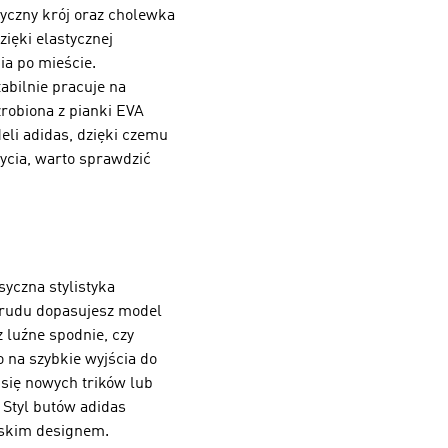
yczny krój oraz cholewka
ięki elastycznej
ia po mieście.
abilnie pracuje na
robiona z pianki EVA
eli adidas, dzięki czemu
życia, warto sprawdzić
yczna stylistyka
 trudu dopasujesz model
z luźne spodnie, czy
 na szybkie wyjścia do
 się nowych trików lub
 Styl butów adidas
ejskim designem.