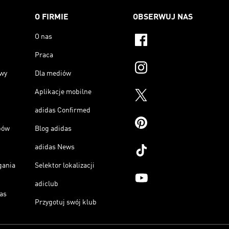
O FIRMIE
OBSERWUJ NAS
O nas
Praca
owy
Dla mediów
Aplikacje mobilne
adidas Confirmed
pów
Blog adidas
adidas News
gania
Selektor lokalizacji
adiclub
as
Przygotuj swój klub