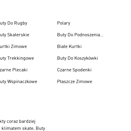
uty Do Rugby
Polary
uty Skaterskie
Buty Do Podnoszenia
Ciężarów
urtki Zimowe
Białe Kurtki
uty Trekkingowe
Buty Do Koszykówki
zarne Plecaki
Czarne Spodenki
uty Wspinaczkowe
Płaszcze Zimowe
kty coraz bardziej
i klimatem skate. Buty