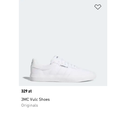
wydaniu i zachować modny styl na co dzień.
Dodaj do listy
Price
329 zł
3MC Vulc Shoes
Originals