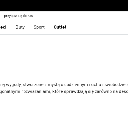
przyłącz się do nas
ieci
Buty
Sport
Outlet
iej wygody, stworzone z myślą o codziennym ruchu i swobodzie s
kcjonalnymi rozwiązaniami, które sprawdzają się zarówno na desce
 większy zakres ruchów, a elastyczna podeszwa z bieżnikiem Ge
rzchniach przy szerokiej gamie aktywności. Buty adidas 3mc t
icznych strefach, które mogą ułatwić naukę trików i codzienne
s 3mc unisex, które bez problemu dopasujesz do streetwearowych 
ampki adidas 3mc pozwolą Ci podkreślić deskorolkowy klimat w m