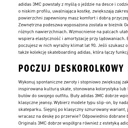
adidas 3MC powstały z myślą o jeździe na desce i co
o niskim profilu, uwalniająca kostkę, zwiększają zakr
powierzchni zapewniony masz komfort i dobrą przyczep
Zewnętrzna podeszwa wyposażona została w bieżnik Geofl
różnych nawierzchniach. Wzmocnienie na palcach ułatw
wspiera elastyczność i amortyzację przy lądowaniach. 
poczujesz w nich wyraźny klimat lat 90. Jeśli szukasz
także kolekcję
skateboarding adidas
, która łączy funkc
POCZUJ DESKOROLKOWY 
Wykonuj spontaniczne zwroty i stopniowo zwiększaj za
inspirowana kulturą skate, stonowana kolorystyka lub 
butów do swojego outfitu. Buty adidas 3MC dobrze wpisu
klasyczne jeansy. Wybierz modele typu slip-on, by nad
skateparku. Sięgnij po klasyczny sznurowany wariant, 
wracasz na deskę po przerwie? Odpowiednio dobrane bu
Originals 3MC dobrze współgra również z estetyką
adi