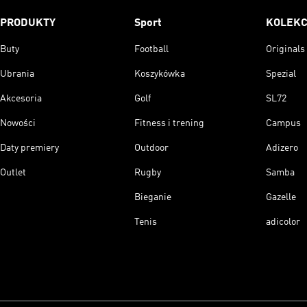
PRODUKTY
Sport
KOLEKC
Buty
Football
Originals
Ubrania
Koszykówka
Spezial
Akcesoria
Golf
SL72
Nowości
Fitness i trening
Campus
Daty premiery
Outdoor
Adizero
Outlet
Rugby
Samba
Bieganie
Gazelle
Tenis
adicolor