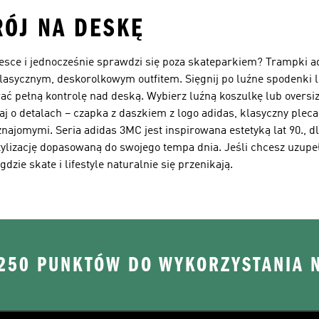
RÓJ NA DESKĘ
esce i jednocześnie sprawdzi się poza skateparkiem? Trampki a
klasycznym, deskorolkowym outfitem. Sięgnij po luźne spodenki 
wać pełną kontrolę nad deską. Wybierz luźną koszulkę lub oversi
aj o detalach – czapka z daszkiem z logo adidas, klasyczny plec
znajomymi. Seria adidas 3MC jest inspirowana estetyką lat 90., d
stylizację dopasowaną do swojego tempa dnia. Jeśli chcesz uzupe
 gdzie skate i lifestyle naturalnie się przenikają.
 250 PUNKTÓW DO WYKORZYSTANIA 