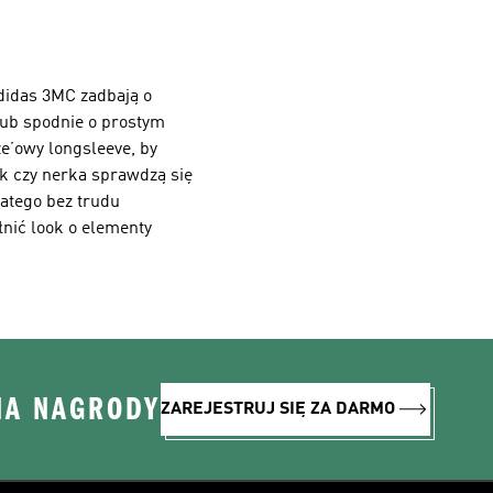
didas 3MC zadbają o
lub spodnie o prostym
ze’owy longsleeve, by
ak czy nerka sprawdzą się
latego bez trudu
łnić look o elementy
NA NAGRODY
ZAREJESTRUJ SIĘ ZA DARMO