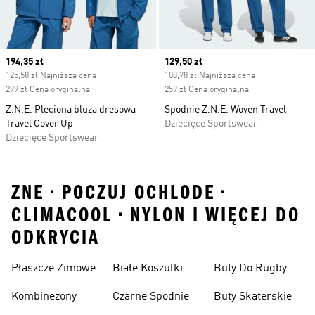
Current price
194,35 zł
Current price
129,50 zł
125,58 zł Najniższa cena
108,78 zł Najniższa cena
299 zł Cena oryginalna
259 zł Cena oryginalna
Z.N.E. Pleciona bluza dresowa
Spodnie Z.N.E. Woven Travel
Travel Cover Up
Dziecięce Sportswear
Dziecięce Sportswear
ZNE • POCZUJ OCHLODE •
CLIMACOOL • NYLON I WIĘCEJ DO
ODKRYCIA
Płaszcze Zimowe
Białe Koszulki
Buty Do Rugby
Kombinezony
Czarne Spodnie
Buty Skaterskie