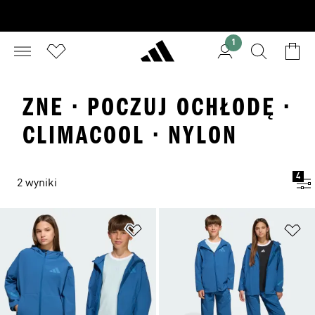
1
ZNE · POCZUJ OCHŁODĘ ·
CLIMACOOL · NYLON
4
2 wyniki
Dodaj do listy życzeń
Do