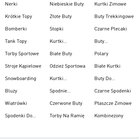
Nerki
Niebieskie Buty
Kurtki Zimowe
Krótkie Topy
Złote Buty
Buty Trekkingowe
Bomberki
Stopki
Czarne Plecaki
Tank Topy
Kurtki
Buty
Przeciwdeszczowe
Wspinaczkowe
Torby Sportowe
Białe Buty
Polary
Stroje Kąpielowe
Odzież Sportowa
Białe Kurtki
Snowboarding
Kurtki
Buty Do
Narciarskie
Koszykówki
Bluzy
Spodnie
Czarne Spodenki
Narciarskie
Wiatrówki
Czerwone Buty
Płaszcze Zimowe
Spodenki Do
Torby Na Ramię
Kombinezony
Kolan