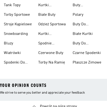
Tank Topy
Kurtki
Buty
Przeciwdeszczowe
Wspinaczkowe
Torby Sportowe
Białe Buty
Polary
Stroje Kąpielowe
Odzież Sportowa
Buty Do
Podnoszenia
Snowboarding
Kurtki
Białe Kurtki
Ciężarów
Narciarskie
Bluzy
Spodnie
Buty Do
Narciarskie
Koszykówki
Wiatrówki
Czerwone Buty
Czarne Spodenki
Spodenki Do
Torby Na Ramię
Płaszcze Zimowe
Kolan
YOUR OPINION COUNTS
We strive to serve you better and appreciate your feedback
Powrót na górę strony