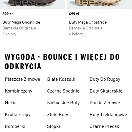
Price
699 zł
Price
699 zł
Buty Mega Ghostride
Buty Mega Ghostride
Damskie Originals
Damskie Originals
6 kolory
6 kolory
WYGODA • BOUNCE I WIĘCEJ DO
ODKRYCIA
Płaszcze Zimowe
Białe Koszulki
Buty Do Rugby
Kombinezony
Czarne Spodnie
Buty Skaterskie
Nerki
Niebieskie Buty
Kurtki Zimowe
Krótkie Topy
Złote Buty
Buty Trekkingowe
Bomberki
Stopki
Czarne Plecaki