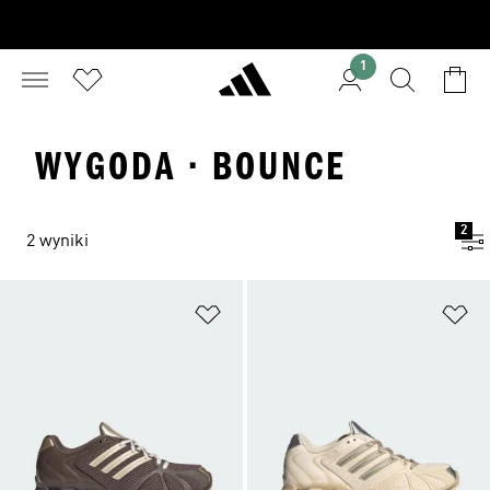
1
WYGODA · BOUNCE
2
2 wyniki
Dodaj do listy życzeń
Do