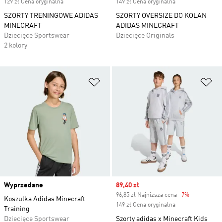
129 zł Cena oryginalna
149 zł Cena oryginalna
SZORTY TRENINGOWE ADIDAS
SZORTY OVERSIZE DO KOLAN
MINECRAFT
ADIDAS MINECRAFT
Dziecięce Sportswear
Dziecięce Originals
2 kolory
Dodaj do listy życzeń
Do
Wyprzedane
Sale price
89,40 zł
96,85 zł Najniższa cena
-7%
Discount
Koszulka Adidas Minecraft
149 zł Cena oryginalna
Training
Dziecięce Sportswear
Szorty adidas x Minecraft Kids