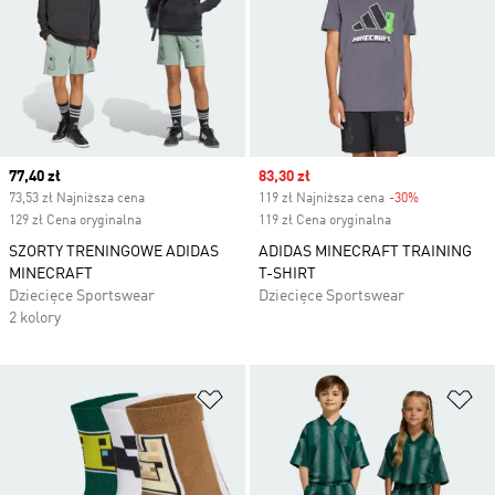
Current price
77,40 zł
Sale price
83,30 zł
73,53 zł Najniższa cena
119 zł Najniższa cena
-30%
Discount
129 zł Cena oryginalna
119 zł Cena oryginalna
SZORTY TRENINGOWE ADIDAS
ADIDAS MINECRAFT TRAINING
MINECRAFT
T-SHIRT
Dziecięce Sportswear
Dziecięce Sportswear
2 kolory
Dodaj do listy życzeń
Do