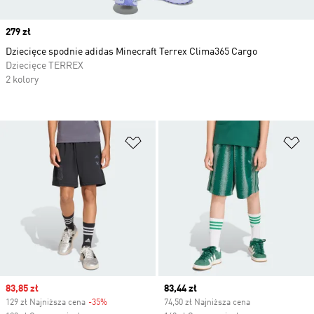
Price
279 zł
Dziecięce spodnie adidas Minecraft Terrex Clima365 Cargo
Dziecięce TERREX
2 kolory
Dodaj do listy życzeń
Do
Sale price
83,85 zł
Current price
83,44 zł
129 zł Najniższa cena
-35%
Discount
74,50 zł Najniższa cena