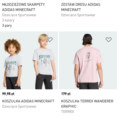
MŁODZIEŻOWE SKARPETY
ZESTAW DRESU ADIDAS
ADIDAS MINECRAFT
MINECRAFT
Dziecięce Sportswear
Dziecięce Sportswear
2 kolory
3 pary
Dodaj do listy życzeń
Do
Price
99,95 zł
Price
179 zł
KOSZULKA ADIDAS MINECRAFT
KOSZULKA TERREX WANDERER
Dziecięce Sportswear
GRAPHIC
TERREX