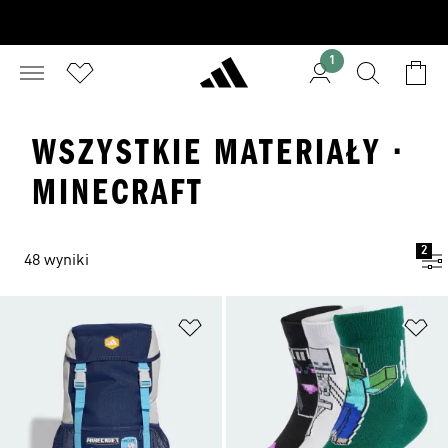
1
WSZYSTKIE MATERIAŁY ·
MINECRAFT
2
48 wyniki
Dodaj do listy życzeń
Do