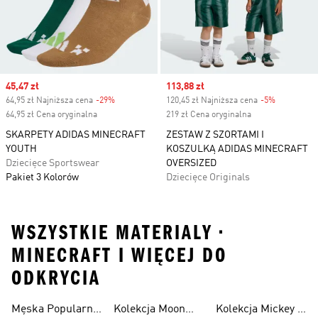
Sale price
45,47 zł
Sale price
113,88 zł
64,95 zł Najniższa cena
-29%
Discount
120,45 zł Najniższa cena
-5%
Discount
64,95 zł Cena oryginalna
219 zł Cena oryginalna
SKARPETY ADIDAS MINECRAFT
ZESTAW Z SZORTAMI I
YOUTH
KOSZULKĄ ADIDAS MINECRAFT
Dziecięce Sportswear
OVERSIZED
Pakiet 3 Kolorów
Dziecięce Originals
WSZYSTKIE MATERIALY •
MINECRAFT I WIĘCEJ DO
ODKRYCIA
Męska Popularne
Kolekcja Moon
Kolekcja Mickey &