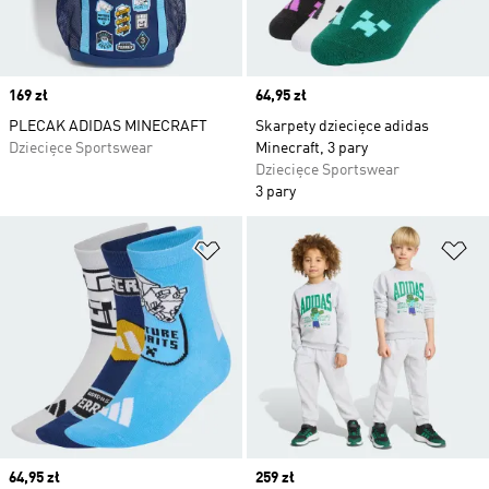
Price
169 zł
Price
64,95 zł
PLECAK ADIDAS MINECRAFT
Skarpety dziecięce adidas
Dziecięce Sportswear
Minecraft, 3 pary
Dziecięce Sportswear
3 pary
Dodaj do listy życzeń
Do
Price
64,95 zł
Price
259 zł