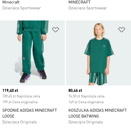
Minecraft
MINECRAFT
Dziecięce Sportswear
Dziecięce Sportswear
Dodaj do listy życzeń
Do
Current price
119,40 zł
Current price
80,46 zł
109,45 zł Najniższa cena
74,50 zł Najniższa cena
199 zł Cena oryginalna
149 zł Cena oryginalna
SPODNIE ADIDAS MINECRAFT
KOSZULKA ADIDAS MINECRAFT
LOOSE
LOOSE BATWING
Dziecięce Originals
Dziecięce Originals