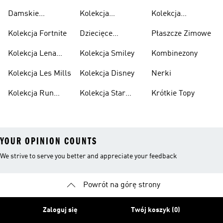
Kolekcja
Boot
Friends
Damskie
Kolekcja
Kolekcja
Popularne
Minecraft
Spiderman
Kolekcja Fortnite
Dziecięce
Płaszcze Zimowe
Kolekcja
Popularne
Kolekcja Lena
Kolekcja Smiley
Kombinezony
Kolekcja
Situations
Kolekcja Les Mills
Kolekcja Disney
Nerki
Kolekcja Run
Kolekcja Star
Krótkie Topy
Dmc
Wars
YOUR OPINION COUNTS
We strive to serve you better and appreciate your feedback
Powrót na górę strony
Zaloguj się
Twój koszyk (0)