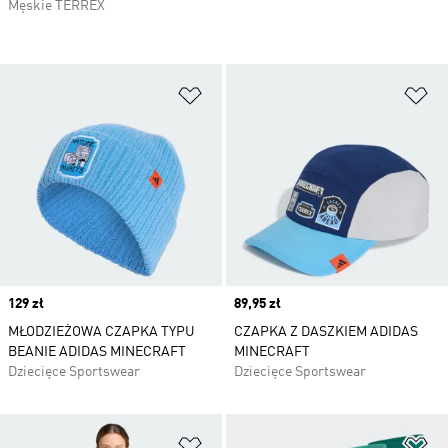
Męskie TERREX
Dodaj do listy życzeń
Do
Price
129 zł
Price
89,95 zł
MŁODZIEŻOWA CZAPKA TYPU
CZAPKA Z DASZKIEM ADIDAS
BEANIE ADIDAS MINECRAFT
MINECRAFT
Dziecięce Sportswear
Dziecięce Sportswear
Dodaj do listy życzeń
Do