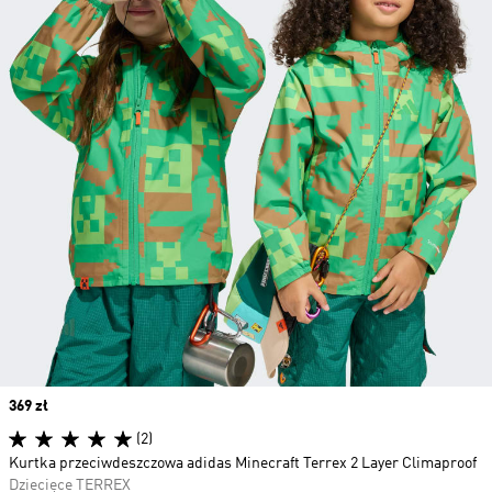
Price
369 zł
(2)
Kurtka przeciwdeszczowa adidas Minecraft Terrex 2 Layer Climaproof
Dziecięce TERREX