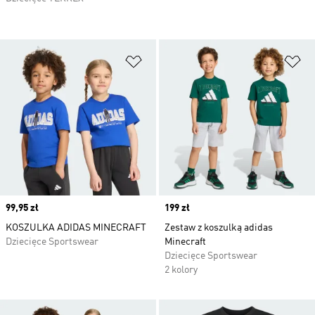
Dodaj do listy życzeń
Do
Price
99,95 zł
Price
199 zł
KOSZULKA ADIDAS MINECRAFT
Zestaw z koszulką adidas
Dziecięce Sportswear
Minecraft
Dziecięce Sportswear
2 kolory