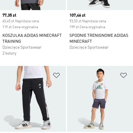
Current price
77,35 zł
Current price
107,46 zł
65,45 zł Najniższa cena
93,53 zł Najniższa cena
119 zł Cena oryginalna
199 zł Cena oryginalna
KOSZULKA ADIDAS MINECRAFT
SPODNIE TRENIGNOWE ADIDAS
TRAINING
MINECRAFT
Dziecięce Sportswear
Dziecięce Sportswear
2 kolory
Dodaj do listy życzeń
Do