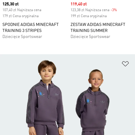
Current price
125,30 zł
Sale price
119,40 zł
107,40 zł Najniższa cena
123,38 zł Najniższa cena
-3%
Discount
179 zł Cena oryginalna
199 zł Cena oryginalna
SPODNIE ADIDAS MINECRAFT
ZESTAW ADIDAS MINECRAFT
TRAINING 3 STRIPES
TRAINING SUMMER
Dziecięce Sportswear
Dziecięce Sportswear
Do