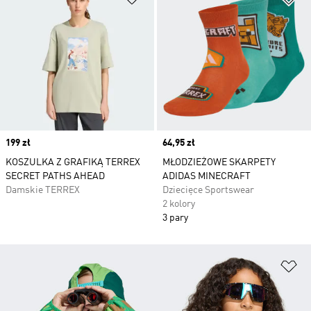
Price
199 zł
Price
64,95 zł
KOSZULKA Z GRAFIKĄ TERREX
MŁODZIEŻOWE SKARPETY
SECRET PATHS AHEAD
ADIDAS MINECRAFT
Damskie TERREX
Dziecięce Sportswear
2 kolory
3 pary
Do