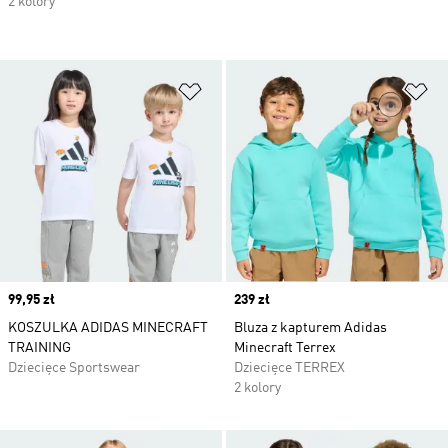
2 kolory
Dodaj do listy życzeń
Do
Price
99,95 zł
Price
239 zł
KOSZULKA ADIDAS MINECRAFT
Bluza z kapturem Adidas
TRAINING
Minecraft Terrex
Dziecięce Sportswear
Dziecięce TERREX
2 kolory