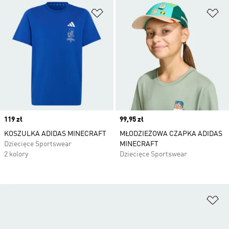
Dodaj do listy życzeń
Do
Price
119 zł
Price
99,95 zł
KOSZULKA ADIDAS MINECRAFT
MŁODZIEŻOWA CZAPKA ADIDAS
Dziecięce Sportswear
MINECRAFT
2 kolory
Dziecięce Sportswear
Do