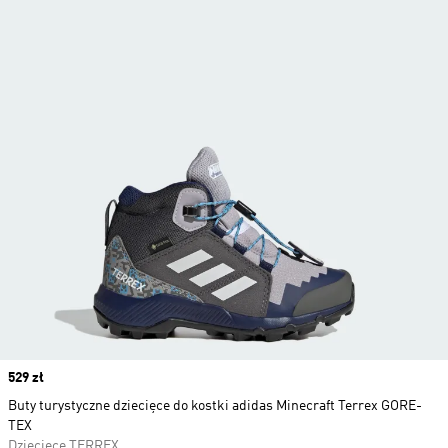
Price
529 zł
Buty turystyczne dziecięce do kostki adidas Minecraft Terrex GORE-
TEX
Dziecięce TERREX