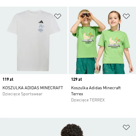
Dodaj do listy życzeń
Do
Price
119 zł
Price
129 zł
KOSZULKA ADIDAS MINECRAFT
Koszulka Adidas Minecraft
Dziecięce Sportswear
Terrex
Dziecięce TERREX
Do