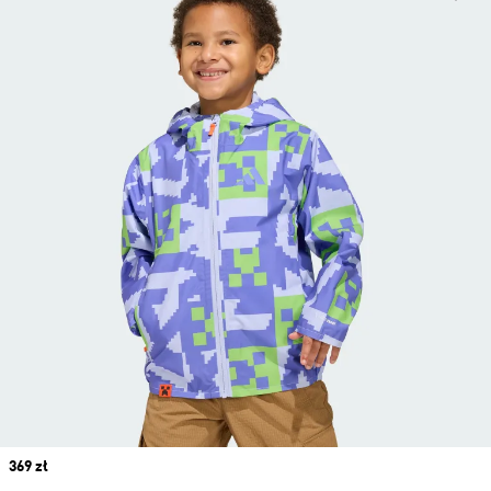
Price
369 zł