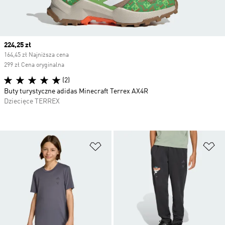
Current price
224,25 zł
164,45 zł Najniższa cena
299 zł Cena oryginalna
(2)
Buty turystyczne adidas Minecraft Terrex AX4R
Dziecięce TERREX
Dodaj do listy życzeń
Do