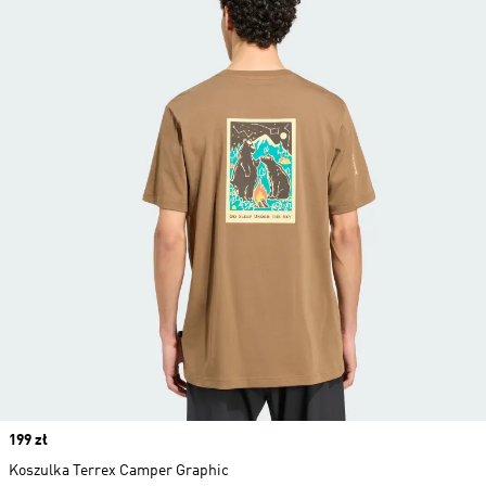
Price
199 zł
Koszulka Terrex Camper Graphic