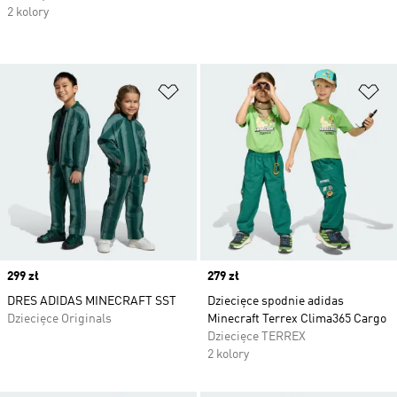
2 kolory
Dodaj do listy życzeń
Do
Price
299 zł
Price
279 zł
DRES ADIDAS MINECRAFT SST
Dziecięce spodnie adidas
Dziecięce Originals
Minecraft Terrex Clima365 Cargo
Dziecięce TERREX
2 kolory