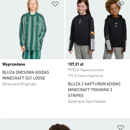
Dodaj do listy życzeń
Do
Wyprzedane
Current price
137,31 zł
99,50 zł Najniższa cena
BLUZA DRESOWA ADIDAS
199 zł Cena oryginalna
MINECRAFT SST LOOSE
Dziecięce Originals
BLUZA Z KAPTUREM ADIDAS
MINECRAFT TRAINING 3
STRIPES
Dziecięce Sportswear
Do