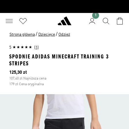
1
/
/
Strona główna
Dziecięce
Odzież
5
(1)
SPODNIE ADIDAS MINECRAFT TRAINING 3
STRIPES
Bieżąca cena
125,30 zł
107,40 zł Najniższa cena
179 zł Cena oryginalna