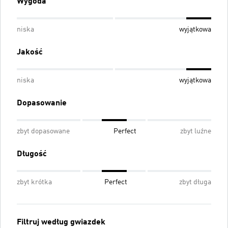
Wygoda
niska
wyjątkowa
Jakość
niska
wyjątkowa
Dopasowanie
zbyt dopasowane
Perfect
zbyt luźne
Długość
zbyt krótka
Perfect
zbyt długa
Filtruj według gwiazdek