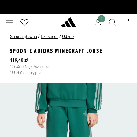
1
/
/
Strona główna
Dziecięce
Odzież
SPODNIE ADIDAS MINECRAFT LOOSE
Bieżąca cena
119,40 zł
109,45 zł Najniższa cena
199 zł Cena oryginalna