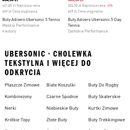
Current price
454,30 zł
Sale price
305,03 zł
421,85 zł Najniższa cena
324,50 zł Najniższa cena
-6%
Discount
649 zł Cena oryginalna
649 zł Cena oryginalna
Buty Adizero Ubersonic 5 Tennis
Buty Adizero Ubersonic 5 Clay
Męskie Performance
Tennis
4 kolory
Damskie Performance
UBERSONIC • CHOLEWKA
TEKSTYLNA I WIĘCEJ DO
ODKRYCIA
Płaszcze Zimowe
Białe Koszulki
Buty Do Rugby
Kombinezony
Czarne Spodnie
Buty Skaterskie
Nerki
Niebieskie Buty
Kurtki Zimowe
Krótkie Topy
Złote Buty
Buty Trekkingowe