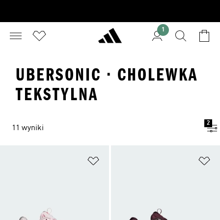
1
UBERSONIC · CHOLEWKA
TEKSTYLNA
2
11 wyniki
Dodaj do listy życzeń
Do