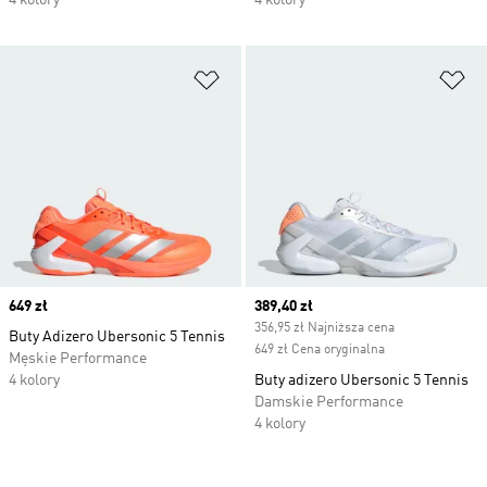
4 kolory
4 kolory
Dodaj do listy życzeń
Do
Price
649 zł
Current price
389,40 zł
356,95 zł Najniższa cena
Buty Adizero Ubersonic 5 Tennis
649 zł Cena oryginalna
Męskie Performance
4 kolory
Buty adizero Ubersonic 5 Tennis
Damskie Performance
4 kolory