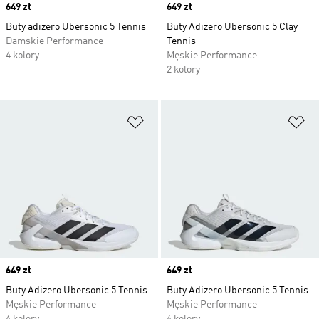
Price
649 zł
Price
649 zł
Buty adizero Ubersonic 5 Tennis
Buty Adizero Ubersonic 5 Clay
Damskie Performance
Tennis
4 kolory
Męskie Performance
2 kolory
Dodaj do listy życzeń
Do
Price
649 zł
Price
649 zł
Buty Adizero Ubersonic 5 Tennis
Buty Adizero Ubersonic 5 Tennis
Męskie Performance
Męskie Performance