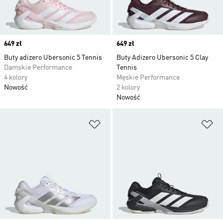
Price
649 zł
Price
649 zł
Buty adizero Ubersonic 5 Tennis
Buty Adizero Ubersonic 5 Clay
Damskie Performance
Tennis
4 kolory
Męskie Performance
Nowość
2 kolory
Nowość
Dodaj do listy życzeń
Do