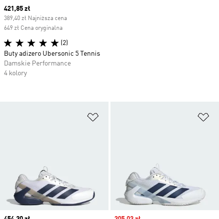
Current price
421,85 zł
389,40 zł Najniższa cena
649 zł Cena oryginalna
(2)
Buty adizero Ubersonic 5 Tennis
Damskie Performance
4 kolory
Dodaj do listy życzeń
Do