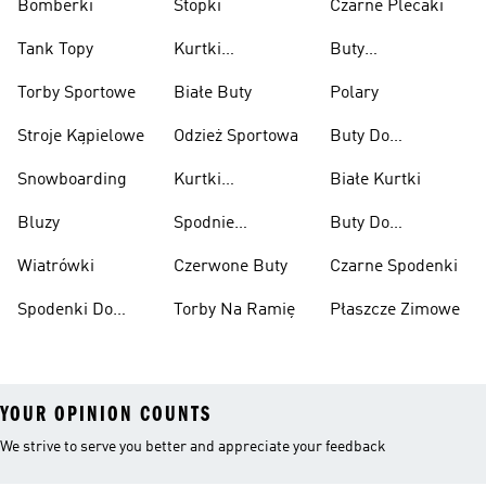
Bomberki
Stopki
Czarne Plecaki
Tank Topy
Kurtki
Buty
Przeciwdeszczowe
Wspinaczkowe
Torby Sportowe
Białe Buty
Polary
Stroje Kąpielowe
Odzież Sportowa
Buty Do
Podnoszenia
Snowboarding
Kurtki
Białe Kurtki
Ciężarów
Narciarskie
Bluzy
Spodnie
Buty Do
Narciarskie
Koszykówki
Wiatrówki
Czerwone Buty
Czarne Spodenki
Spodenki Do
Torby Na Ramię
Płaszcze Zimowe
Kolan
YOUR OPINION COUNTS
We strive to serve you better and appreciate your feedback