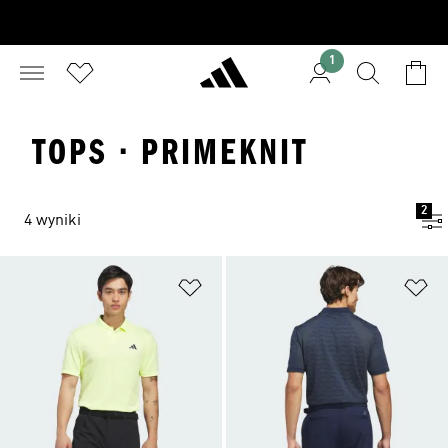
1
TOPS · PRIMEKNIT
2
4 wyniki
Dodaj do listy życzeń
Do