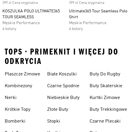
399 zł Cena oryginalna
399 zł Cena oryginalna
KOSZULKA POLO ULTIMATE365
Ultimate365 Tour Seamless Polo
TOUR SEAMLESS
Shirt
Męskie Performance
Męskie Performance
4 kolory
4 kolory
TOPS • PRIMEKNIT I WIĘCEJ DO
ODKRYCIA
Płaszcze Zimowe
Białe Koszulki
Buty Do Rugby
Kombinezony
Czarne Spodnie
Buty Skaterskie
Nerki
Niebieskie Buty
Kurtki Zimowe
Krótkie Topy
Złote Buty
Buty Trekkingowe
Bomberki
Stopki
Czarne Plecaki