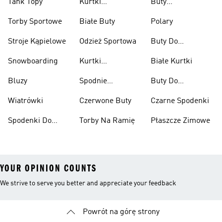
Tank Topy
Kurtki
Buty
Przeciwdeszczowe
Wspinaczkowe
Torby Sportowe
Białe Buty
Polary
Stroje Kąpielowe
Odzież Sportowa
Buty Do
Podnoszenia
Snowboarding
Kurtki
Białe Kurtki
Ciężarów
Narciarskie
Bluzy
Spodnie
Buty Do
Narciarskie
Koszykówki
Wiatrówki
Czerwone Buty
Czarne Spodenki
Spodenki Do
Torby Na Ramię
Płaszcze Zimowe
Kolan
YOUR OPINION COUNTS
We strive to serve you better and appreciate your feedback
Powrót na górę strony