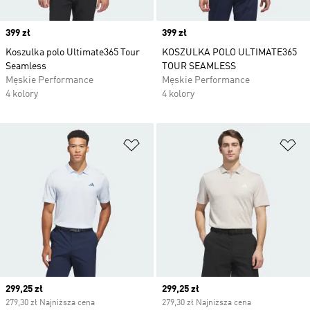
Price
399 zł
Price
399 zł
Koszulka polo Ultimate365 Tour
KOSZULKA POLO ULTIMATE365
Seamless
TOUR SEAMLESS
Męskie Performance
Męskie Performance
4 kolory
4 kolory
Dodaj do listy życzeń
Do
Current price
299,25 zł
Current price
299,25 zł
279,30 zł Najniższa cena
279,30 zł Najniższa cena