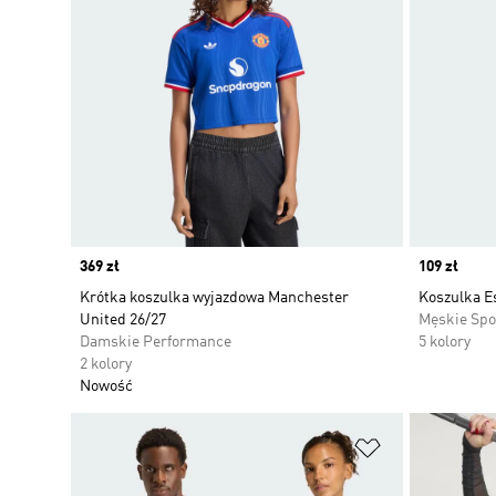
Price
369 zł
Price
109 zł
Krótka koszulka wyjazdowa Manchester
Koszulka Es
United 26/27
Męskie Spo
Damskie Performance
5 kolory
2 kolory
Nowość
Dodaj do listy