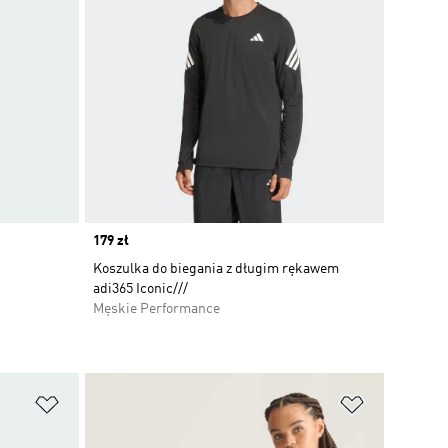
Price
179 zł
Koszulka do biegania z długim rękawem
adi365 Iconic///
Męskie Performance
Dodaj do listy życzeń
Dodaj do li