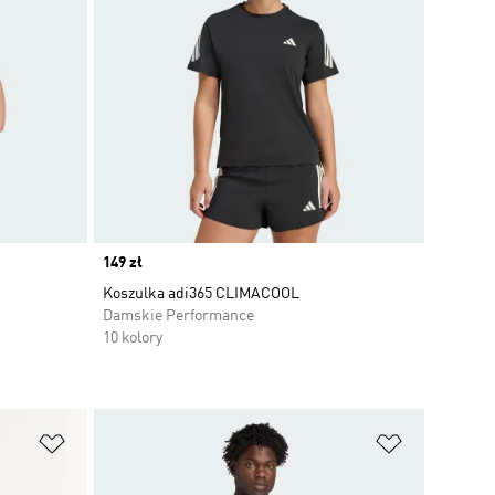
Price
149 zł
Koszulka adi365 CLIMACOOL
Damskie Performance
10 kolory
Dodaj do listy życzeń
Dodaj do li