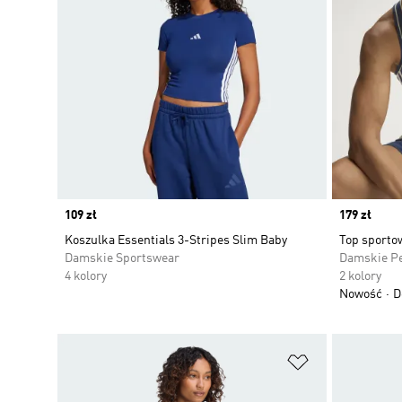
Price
109 zł
Price
179 zł
Koszulka Essentials 3-Stripes Slim Baby
Top sporto
Damskie Sportswear
Damskie P
4 kolory
2 kolory
Nowość
D
Dodaj do listy