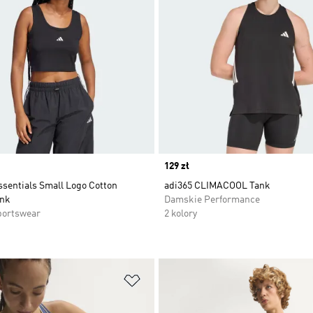
Price
129 zł
ssentials Small Logo Cotton
adi365 CLIMACOOL Tank
ank
Damskie Performance
portswear
2 kolory
 życzeń
Dodaj do listy życzeń