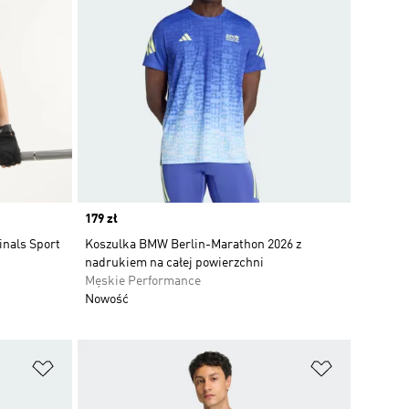
Price
179 zł
inals Sport
Koszulka BMW Berlin-Marathon 2026 z
nadrukiem na całej powierzchni
Męskie Performance
Nowość
Dodaj do listy życzeń
Dodaj do li