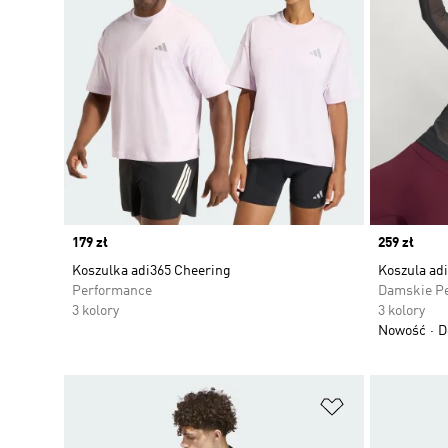
Price
179 zł
Price
259 zł
Koszulka adi365 Cheering
Koszula adi
Performance
Damskie P
3 kolory
3 kolory
Nowość
D
Dodaj do listy