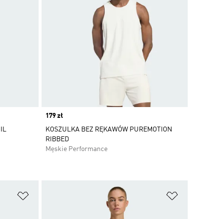
Price
179 zł
IL
KOSZULKA BEZ RĘKAWÓW PUREMOTION
RIBBED
Męskie Performance
Dodaj do listy życzeń
Dodaj do li