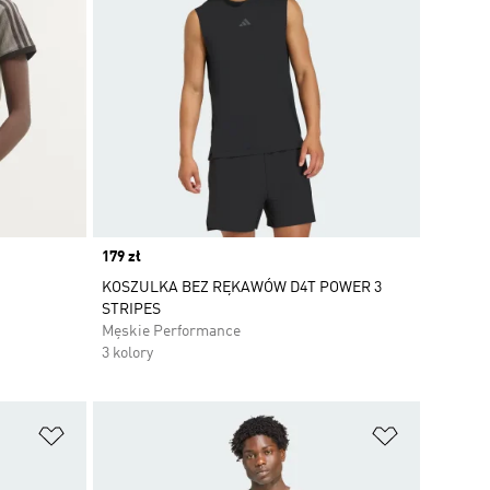
Price
179 zł
KOSZULKA BEZ RĘKAWÓW D4T POWER 3
STRIPES
Męskie Performance
3 kolory
Dodaj do listy życzeń
Dodaj do li