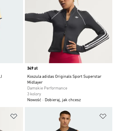
Price
349 zł
I
Koszula adidas Originals Sport Superstar
Midlayer
Damskie Performance
3 kolory
Nowość
Dobieraj, jak chcesz
Dodaj do listy życzeń
Dodaj do li