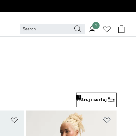
1
1
Filtruj i sortuj
Dodaj do listy życzeń
Dodaj do li