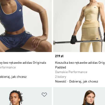
Price
219 zł
wy bez rękawów adidas Originals
Koszulka bez rękawów adidas Orig
erformance
Padded
Damskie Performance
obieraj, jak chcesz
2 kolory
Nowość
Dobieraj, jak chcesz
 życzeń
Dodaj do listy życzeń