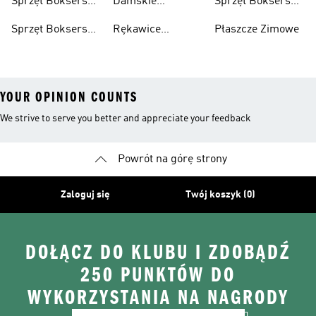
Sprzęt Bokserski
Damskie
Sprzęt Bokserski
Dla Kobiet
Spodenki
Dla Mężczyzn
Sprzęt Bokserski
Rękawice
Płaszcze Zimowe
Bokserskie
Z Możliwością
Bokserskie
YOUR OPINION COUNTS
We strive to serve you better and appreciate your feedback
Powrót na górę strony
Zaloguj się
Twój koszyk (0)
DOŁĄCZ DO KLUBU I ZDOBĄDŹ
250 PUNKTÓW DO
WYKORZYSTANIA NA NAGRODY