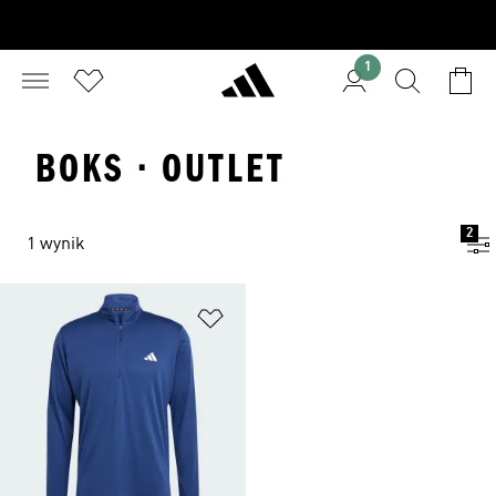
1
BOKS · OUTLET
2
1 wynik
Dodaj do listy życzeń