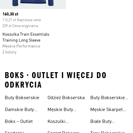
Current price
160,30 zł
112,21 zł Najniższa cena
229 zł Cena oryginalna
Koszulka Train Essentials
Training Long Sleeve
Męskie Performance
2 kolory
BOKS • OUTLET I WIĘCEJ DO
ODKRYCIA
Buty Bokserskie
Odzież Bokserska
Buty Bokserskie
Personalizacji
O Wysokim
Damskie Buty
Męskie Buty
Męskie Skarpetki
Profilu
Bokserskie
Bokserskie
Bokserskie
Boks – Outlet
Koszulki
Białe Buty
Bokserskie
Bokserskie