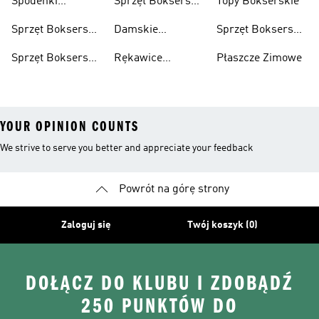
Spodenki
Sprzęt Bokserski
Topy Bokserskie
Bokserskie
Dla Dzieci
Sprzęt Bokserski
Damskie
Sprzęt Bokserski
Dla Kobiet
Spodenki
Dla Mężczyzn
Sprzęt Bokserski
Rękawice
Płaszcze Zimowe
Bokserskie
Z Możliwością
Bokserskie
YOUR OPINION COUNTS
We strive to serve you better and appreciate your feedback
Powrót na górę strony
Zaloguj się
Twój koszyk (0)
DOŁĄCZ DO KLUBU I ZDOBĄDŹ
250 PUNKTÓW DO