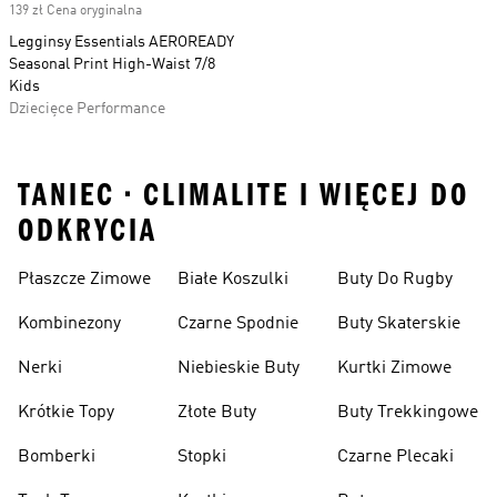
139 zł Cena oryginalna
Legginsy Essentials AEROREADY
Seasonal Print High-Waist 7/8
Kids
Dziecięce Performance
TANIEC • CLIMALITE I WIĘCEJ DO
ODKRYCIA
Płaszcze Zimowe
Białe Koszulki
Buty Do Rugby
Kombinezony
Czarne Spodnie
Buty Skaterskie
Nerki
Niebieskie Buty
Kurtki Zimowe
Krótkie Topy
Złote Buty
Buty Trekkingowe
Bomberki
Stopki
Czarne Plecaki