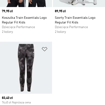
Price
79,95 zł
Price
89,95 zł
Koszulka Train Essentials Logo
Szorty Train Essentials Logo
Regular Fit Kids
Regular Fit Kids
Dziecięce Performance
Dziecięce Performance
2 kolory
2 kolory
Dodaj do listy życzeń
Current price
83,40 zł
76,45 zł Najniższa cena