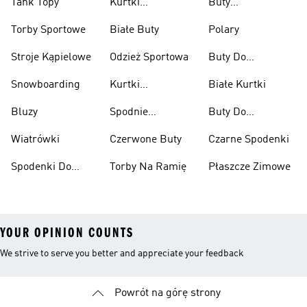
Tank Topy
Kurtki
Buty
Przeciwdeszczowe
Wspinaczkowe
Torby Sportowe
Białe Buty
Polary
Stroje Kąpielowe
Odzież Sportowa
Buty Do
Podnoszenia
Snowboarding
Kurtki
Białe Kurtki
Ciężarów
Narciarskie
Bluzy
Spodnie
Buty Do
Narciarskie
Koszykówki
Wiatrówki
Czerwone Buty
Czarne Spodenki
Spodenki Do
Torby Na Ramię
Płaszcze Zimowe
Kolan
YOUR OPINION COUNTS
We strive to serve you better and appreciate your feedback
Powrót na górę strony