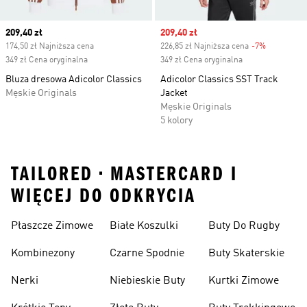
Current price
209,40 zł
Sale price
209,40 zł
174,50 zł Najniższa cena
226,85 zł Najniższa cena
-7%
Discount
349 zł Cena oryginalna
349 zł Cena oryginalna
Bluza dresowa Adicolor Classics
Adicolor Classics SST Track
Męskie Originals
Jacket
Męskie Originals
5 kolory
TAILORED • MASTERCARD I
WIĘCEJ DO ODKRYCIA
Płaszcze Zimowe
Białe Koszulki
Buty Do Rugby
Kombinezony
Czarne Spodnie
Buty Skaterskie
Nerki
Niebieskie Buty
Kurtki Zimowe