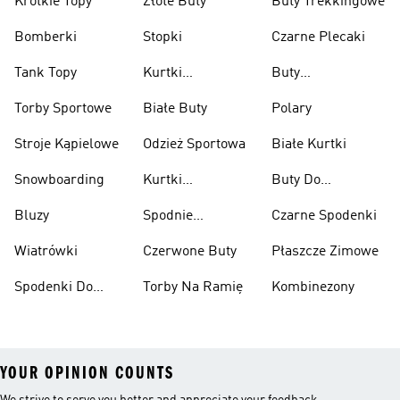
Krótkie Topy
Złote Buty
Buty Trekkingowe
Bomberki
Stopki
Czarne Plecaki
Tank Topy
Kurtki
Buty
Przeciwdeszczowe
Wspinaczkowe
Torby Sportowe
Białe Buty
Polary
Stroje Kąpielowe
Odzież Sportowa
Białe Kurtki
Snowboarding
Kurtki
Buty Do
Narciarskie
Koszykówki
Bluzy
Spodnie
Czarne Spodenki
Narciarskie
Wiatrówki
Czerwone Buty
Płaszcze Zimowe
Spodenki Do
Torby Na Ramię
Kombinezony
Kolan
YOUR OPINION COUNTS