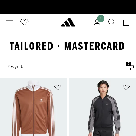
1
TAILORED · MASTERCARD
2
2 wyniki
Dodaj do listy życzeń
Do