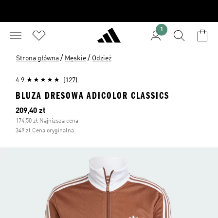
1
/
/
Strona główna
Męskie
Odzież
4.9
(127)
BLUZA DRESOWA ADICOLOR CLASSICS
Bieżąca cena
209,40 zł
174,50 zł Najniższa cena
349 zł Cena oryginalna