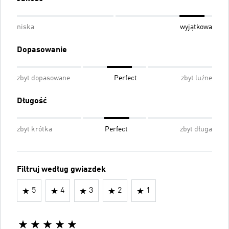
niska
wyjątkowa
Dopasowanie
zbyt dopasowane
Perfect
zbyt luźne
Długość
zbyt krótka
Perfect
zbyt długa
Filtruj według gwiazdek
5
4
3
2
1