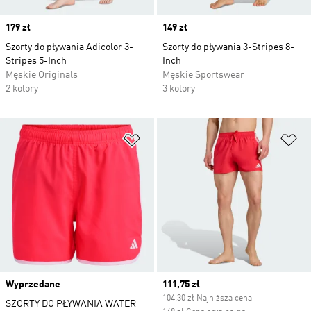
Price
179 zł
Price
149 zł
Szorty do pływania Adicolor 3-
Szorty do pływania 3-Stripes 8-
Stripes 5-Inch
Inch
Męskie Originals
Męskie Sportswear
2 kolory
3 kolory
Dodaj do listy życzeń
Do
Wyprzedane
Current price
111,75 zł
104,30 zł Najniższa cena
SZORTY DO PŁYWANIA WATER