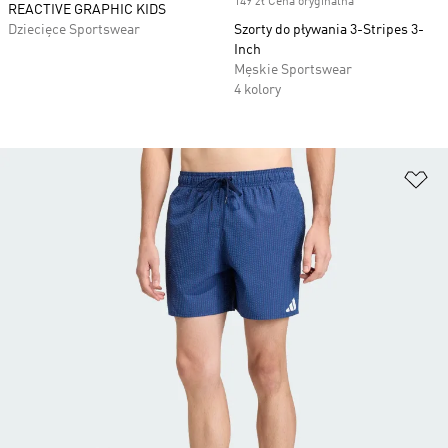
149 zł Cena oryginalna
REACTIVE GRAPHIC KIDS
Dziecięce Sportswear
Szorty do pływania 3-Stripes 3-
Inch
Męskie Sportswear
4 kolory
Do