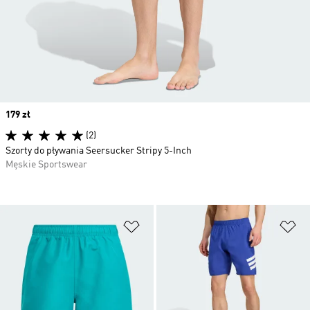
Price
179 zł
(2)
Szorty do pływania Seersucker Stripy 5-Inch
Męskie Sportswear
Dodaj do listy życzeń
Do