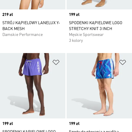
Price
219 zł
Price
199 zł
STRÓJ KĄPIELOWY LANELUX Y-
SPODENKI KĄPIELOWE LOGO
BACK MESH
STRETCHY KNIT 3 INCH
Damskie Performance
Męskie Sportswear
3 kolory
Dodaj do listy życzeń
Do
Price
199 zł
Price
199 zł