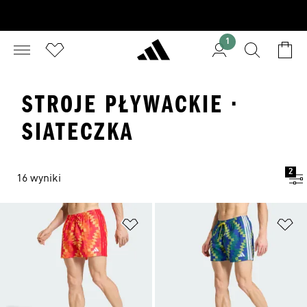
1
STROJE PŁYWACKIE ·
SIATECZKA
2
16 wyniki
Dodaj do listy życzeń
Do