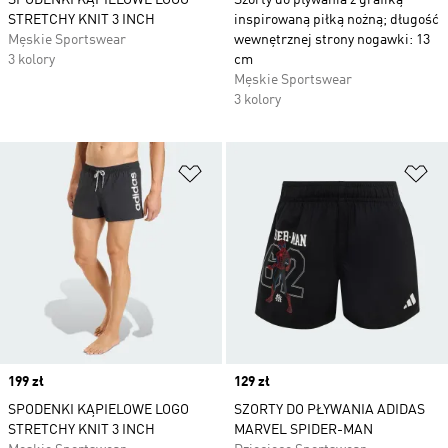
SPODENKI KĄPIELOWE LOGO
Szorty do pływania z grafiką
STRETCHY KNIT 3 INCH
inspirowaną piłką nożną; długość
Męskie Sportswear
wewnętrznej strony nogawki: 13
3 kolory
cm
Męskie Sportswear
3 kolory
Dodaj do listy życzeń
Do
Price
199 zł
Price
129 zł
SPODENKI KĄPIELOWE LOGO
SZORTY DO PŁYWANIA ADIDAS
STRETCHY KNIT 3 INCH
MARVEL SPIDER-MAN