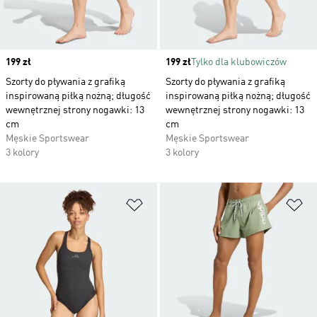
Price
199 zł
Price
199 zł
Tylko dla klubowiczów
Szorty do pływania z grafiką
Szorty do pływania z grafiką
inspirowaną piłką nożną; długość
inspirowaną piłką nożną; długość
wewnętrznej strony nogawki: 13
wewnętrznej strony nogawki: 13
cm
cm
Męskie Sportswear
Męskie Sportswear
3 kolory
3 kolory
Dodaj do listy życzeń
Do