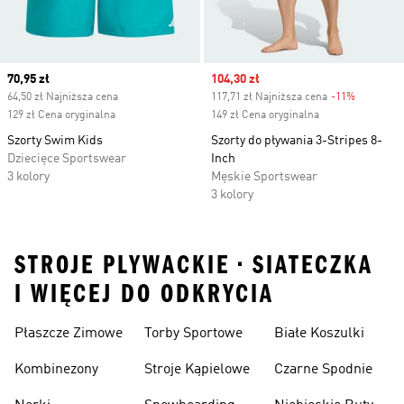
Current price
70,95 zł
Sale price
104,30 zł
64,50 zł Najniższa cena
117,71 zł Najniższa cena
-11%
Discount
129 zł Cena oryginalna
149 zł Cena oryginalna
Szorty Swim Kids
Szorty do pływania 3-Stripes 8-
Dziecięce Sportswear
Inch
3 kolory
Męskie Sportswear
3 kolory
STROJE PLYWACKIE • SIATECZKA
I WIĘCEJ DO ODKRYCIA
Płaszcze Zimowe
Torby Sportowe
Białe Koszulki
Kombinezony
Stroje Kąpielowe
Czarne Spodnie