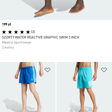
Price
199 zł
(3)
SZORTY WATER REACTIVE GRAPHIC SWIM 5 INCH
Męskie Sportswear
2 kolory
Dodaj do listy życzeń
Do