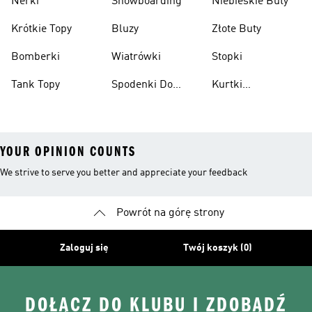
Nerki
Snowboarding
Niebieskie Buty
Krótkie Topy
Bluzy
Złote Buty
Bomberki
Wiatrówki
Stopki
Tank Topy
Spodenki Do
Kurtki
Kolan
Przeciwdeszczowe
YOUR OPINION COUNTS
We strive to serve you better and appreciate your feedback
Powrót na górę strony
Zaloguj się
Twój koszyk (0)
DOŁĄCZ DO KLUBU I ZDOBĄDŹ