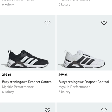
6 kolory
6 kolory
Dodaj do listy życzeń
Do
Price
399 zł
Price
399 zł
Buty treningowe Dropset Control
Buty treningowe Dropset Control
Męskie Performance
Męskie Performance
6 kolory
6 kolory
Dodaj do listy życzeń
Do