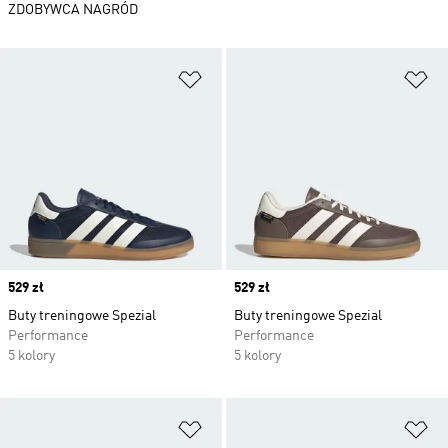
ZDOBYWCA NAGRÓD
Dodaj do listy życzeń
Do
Price
529 zł
Price
529 zł
Buty treningowe Spezial
Buty treningowe Spezial
Performance
Performance
5 kolory
5 kolory
Dodaj do listy życzeń
Do