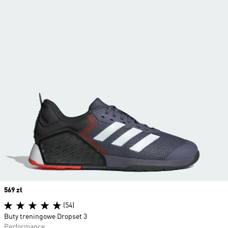
Price
569 zł
(54)
Buty treningowe Dropset 3
Performance