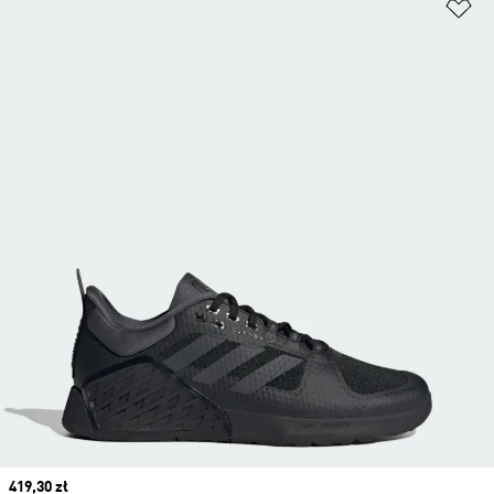
Do
Current price
419,30 zł