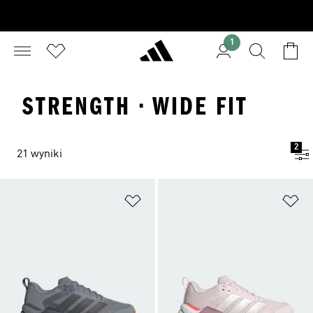
1
STRENGTH · WIDE FIT
2
21 wyniki
Dodaj do listy życzeń
Do