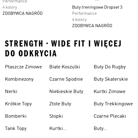
Performance
4 kolory
Buty treningowe Dropset 3
ZDOBYWCA NAGRÓD
Performance
4 kolory
ZDOBYWCA NAGRÓD
STRENGTH • WIDE FIT I WIĘCEJ
DO ODKRYCIA
Płaszcze Zimowe
Białe Koszulki
Buty Do Rugby
Kombinezony
Czarne Spodnie
Buty Skaterskie
Nerki
Niebieskie Buty
Kurtki Zimowe
Krótkie Topy
Złote Buty
Buty Trekkingowe
Bomberki
Stopki
Czarne Plecaki
Tank Topy
Kurtki
Buty
Przeciwdeszczowe
Wspinaczkowe