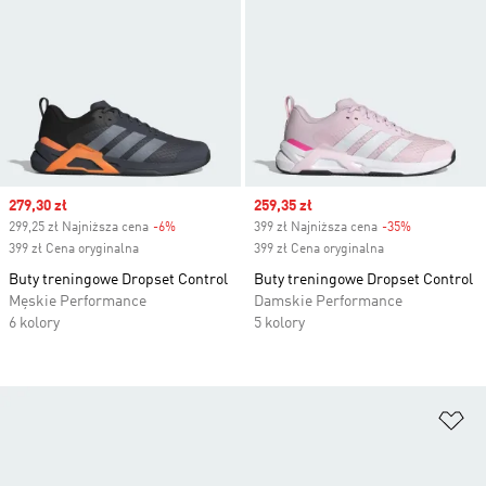
Sale price
279,30 zł
Sale price
259,35 zł
299,25 zł Najniższa cena
-6%
Discount
399 zł Najniższa cena
-35%
Discount
399 zł Cena oryginalna
399 zł Cena oryginalna
Buty treningowe Dropset Control
Buty treningowe Dropset Control
Męskie Performance
Damskie Performance
6 kolory
5 kolory
Do