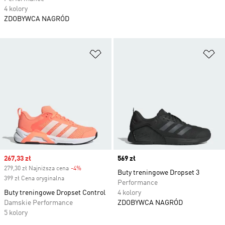
4 kolory
ZDOBYWCA NAGRÓD
Dodaj do listy życzeń
Do
Sale price
267,33 zł
Price
569 zł
279,30 zł Najniższa cena
-4%
Discount
Buty treningowe Dropset 3
399 zł Cena oryginalna
Performance
Buty treningowe Dropset Control
4 kolory
Damskie Performance
ZDOBYWCA NAGRÓD
5 kolory