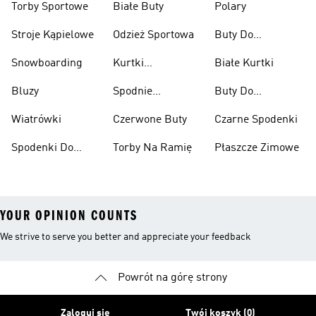
Torby Sportowe
Białe Buty
Polary
Stroje Kąpielowe
Odzież Sportowa
Buty Do
Podnoszenia
Snowboarding
Kurtki
Białe Kurtki
Ciężarów
Narciarskie
Bluzy
Spodnie
Buty Do
Narciarskie
Koszykówki
Wiatrówki
Czerwone Buty
Czarne Spodenki
Spodenki Do
Torby Na Ramię
Płaszcze Zimowe
Kolan
YOUR OPINION COUNTS
We strive to serve you better and appreciate your feedback
Powrót na górę strony
Zaloguj się
Twój koszyk (0)