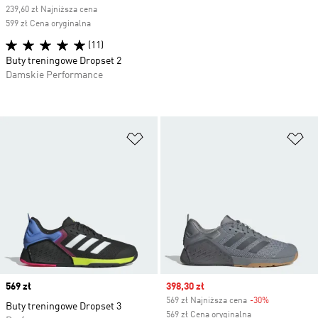
239,60 zł Najniższa cena
599 zł Cena oryginalna
(11)
Buty treningowe Dropset 2
Damskie Performance
Dodaj do listy życzeń
Do
Price
569 zł
Sale price
398,30 zł
569 zł Najniższa cena
-30%
Discount
Buty treningowe Dropset 3
569 zł Cena oryginalna