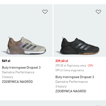
Dodaj do listy życzeń
Do
Price
569 zł
Sale price
239,60 zł
299,50 zł Najniższa cena
-20%
Discount
Buty treningowe Dropset 3
599 zł Cena oryginalna
Damskie Performance
3 kolory
Buty treningowe Dropset 3
ZDOBYWCA NAGRÓD
Damskie Performance
3 kolory
ZDOBYWCA NAGRÓD