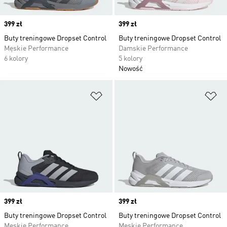
Price
399 zł
Price
399 zł
Buty treningowe Dropset Control
Buty treningowe Dropset Control
Męskie Performance
Damskie Performance
6 kolory
5 kolory
Nowość
Dodaj do listy życzeń
Do
Price
399 zł
Price
399 zł
Buty treningowe Dropset Control
Buty treningowe Dropset Control
Męskie Performance
Męskie Performance