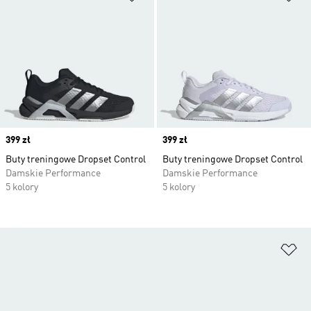
Price
399 zł
Price
399 zł
Buty treningowe Dropset Control
Buty treningowe Dropset Control
Damskie Performance
Damskie Performance
5 kolory
5 kolory
Do