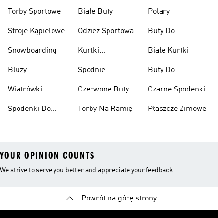
Przeciwdeszczowe
Wspinaczkowe
Torby Sportowe
Białe Buty
Polary
Stroje Kąpielowe
Odzież Sportowa
Buty Do
Podnoszenia
Snowboarding
Kurtki
Białe Kurtki
Ciężarów
Narciarskie
Bluzy
Spodnie
Buty Do
Narciarskie
Koszykówki
Wiatrówki
Czerwone Buty
Czarne Spodenki
Spodenki Do
Torby Na Ramię
Płaszcze Zimowe
Kolan
YOUR OPINION COUNTS
We strive to serve you better and appreciate your feedback
Powrót na górę strony