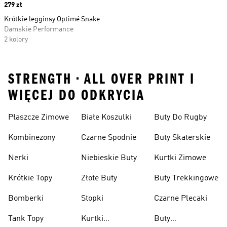
Price
279 zł
Krótkie legginsy Optimé Snake
Damskie Performance
2 kolory
STRENGTH • ALL OVER PRINT I
WIĘCEJ DO ODKRYCIA
Płaszcze Zimowe
Białe Koszulki
Buty Do Rugby
Kombinezony
Czarne Spodnie
Buty Skaterskie
Nerki
Niebieskie Buty
Kurtki Zimowe
Krótkie Topy
Złote Buty
Buty Trekkingowe
Bomberki
Stopki
Czarne Plecaki
Tank Topy
Kurtki
Buty