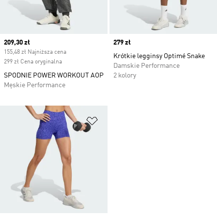
Current price
209,30 zł
Price
279 zł
155,48 zł Najniższa cena
Krótkie legginsy Optimé Snake
299 zł Cena oryginalna
Damskie Performance
SPODNIE POWER WORKOUT AOP
2 kolory
Męskie Performance
Dodaj do listy życzeń