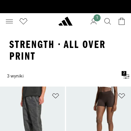
1
STRENGTH · ALL OVER
PRINT
2
3 wyniki
Dodaj do listy życzeń
Do