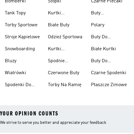
Bomberki
Stopki
Czarne Plecaki
Tank Topy
Kurtki
Buty
Przeciwdeszczowe
Wspinaczkowe
Torby Sportowe
Białe Buty
Polary
Stroje Kąpielowe
Odzież Sportowa
Buty Do
Podnoszenia
Snowboarding
Kurtki
Białe Kurtki
Ciężarów
Narciarskie
Bluzy
Spodnie
Buty Do
Narciarskie
Koszykówki
Wiatrówki
Czerwone Buty
Czarne Spodenki
Spodenki Do
Torby Na Ramię
Płaszcze Zimowe
Kolan
YOUR OPINION COUNTS
We strive to serve you better and appreciate your feedback