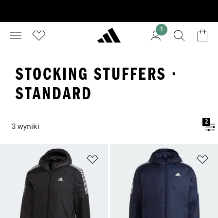
1
STOCKING STUFFERS ·
STANDARD
2
3 wyniki
Dodaj do listy życzeń
Do