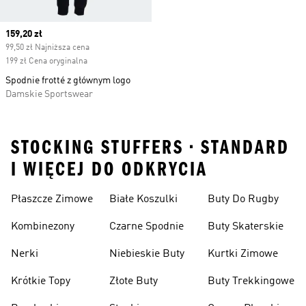
Current price
159,20 zł
99,50 zł Najniższa cena
199 zł Cena oryginalna
Spodnie frotté z głównym logo
Damskie Sportswear
STOCKING STUFFERS • STANDARD
I WIĘCEJ DO ODKRYCIA
Płaszcze Zimowe
Białe Koszulki
Buty Do Rugby
Kombinezony
Czarne Spodnie
Buty Skaterskie
Nerki
Niebieskie Buty
Kurtki Zimowe
Krótkie Topy
Złote Buty
Buty Trekkingowe