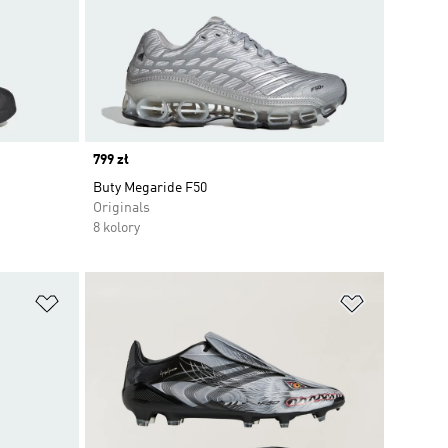
Price
799 zł
Buty Megaride F50
Originals
8 kolory
Dodaj do listy życzeń
Dodaj do li