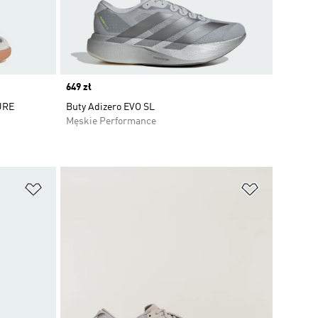
Price
649 zł
URE
Buty Adizero EVO SL
Męskie Performance
Dodaj do listy życzeń
Dodaj do li