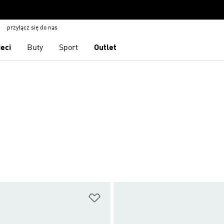
przyłącz się do nas
ieci
Buty
Sport
Outlet
 życzeń
Dodaj do listy życzeń