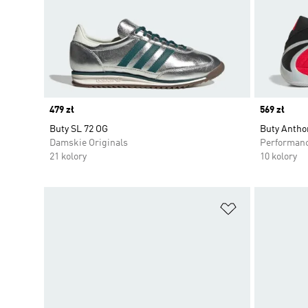
Price
479 zł
Price
569 zł
Buty SL 72 OG
Buty Antho
Damskie Originals
Performan
21 kolory
10 kolory
Dodaj do listy