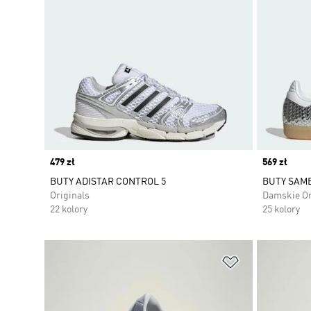
Price
479 zł
Price
569 zł
BUTY ADISTAR CONTROL 5
BUTY SAM
Originals
Damskie Or
22 kolory
25 kolory
Dodaj do listy