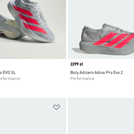
Price
2299 zł
ro EVO SL
Buty Adizero Adios Pro Evo 2
erformance
Performance
 życzeń
Dodaj do listy życzeń