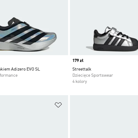
Price
179 zł
akiem Adizero EVO SL
Streettalk
rformance
Dziecięce Sportswear
4 kolory
 życzeń
Dodaj do listy życzeń