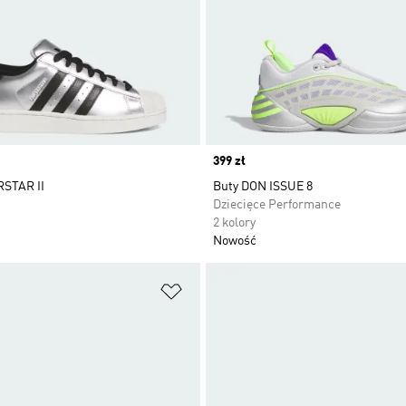
Price
399 zł
STAR II
Buty DON ISSUE 8
Dziecięce Performance
2 kolory
Nowość
 życzeń
Dodaj do listy życzeń