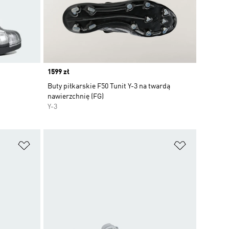
Price
1599 zł
Buty piłkarskie F50 Tunit Y-3 na twardą
nawierzchnię (FG)
Y-3
Dodaj do listy życzeń
Dodaj do li