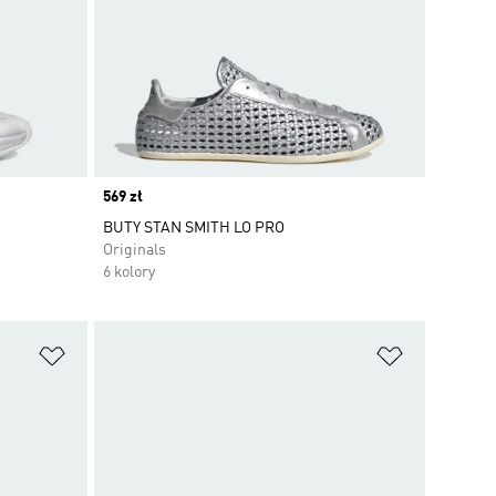
Price
569 zł
BUTY STAN SMITH LO PRO
Originals
6 kolory
Dodaj do listy życzeń
Dodaj do li