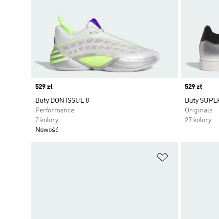
Price
529 zł
Price
529 zł
Buty DON ISSUE 8
Buty SUPER
Performance
Originals
2 kolory
27 kolory
Nowość
Dodaj do listy