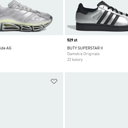
Price
529 zł
ide AG
BUTY SUPERSTAR II
Damskie Originals
22 kolory
 życzeń
Dodaj do listy życzeń