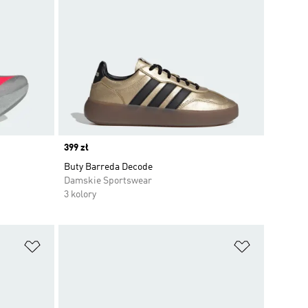
Price
399 zł
Buty Barreda Decode
Damskie Sportswear
3 kolory
Dodaj do listy życzeń
Dodaj do li