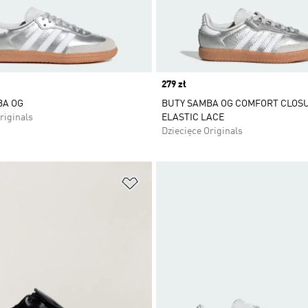
Price
279 zł
BA OG
BUTY SAMBA OG COMFORT CLOS
riginals
ELASTIC LACE
Dziecięce Originals
 życzeń
Dodaj do listy życzeń