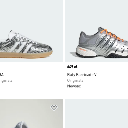
Price
649 zł
BA
Buty Barricade V
iginals
Originals
Nowość
 życzeń
Dodaj do listy życzeń