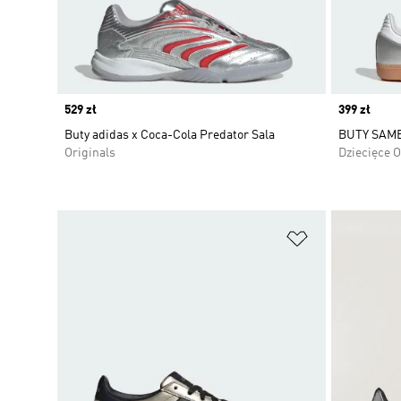
Price
529 zł
Price
399 zł
Buty adidas x Coca-Cola Predator Sala
BUTY SAM
Originals
Dziecięce O
Dodaj do listy