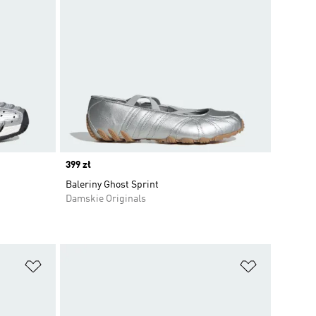
Price
399 zł
Baleriny Ghost Sprint
Damskie Originals
Dodaj do listy życzeń
Dodaj do li