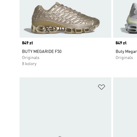
Price
849 zł
Price
849 zł
BUTY MEGARIDE F50
Buty Megar
Originals
Originals
8 kolory
Dodaj do listy