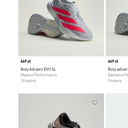
Price
649 zł
Price
649 zł
Buty Adizero EVO SL
Buty adize
Męskie Performance
Damskie P
10 kolory
5 kolory
Dodaj do listy