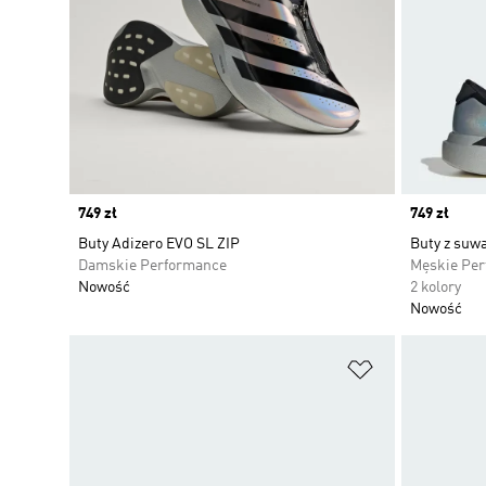
Price
749 zł
Price
749 zł
Buty Adizero EVO SL ZIP
Buty z suw
Damskie Performance
Męskie Pe
Nowość
2 kolory
Nowość
Dodaj do listy