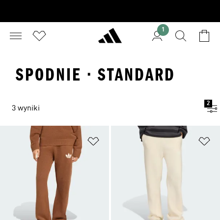
1
SPODNIE · STANDARD
2
3 wyniki
Dodaj do listy życzeń
Do