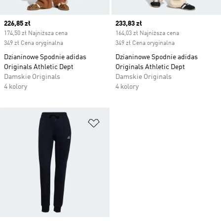
Current price
226,85 zł
Current price
233,83 zł
174,50 zł Najniższa cena
164,03 zł Najniższa cena
349 zł Cena oryginalna
349 zł Cena oryginalna
Dzianinowe Spodnie adidas
Dzianinowe Spodnie adidas
Originals Athletic Dept
Originals Athletic Dept
Damskie Originals
Damskie Originals
4 kolory
4 kolory
Dodaj do listy życzeń