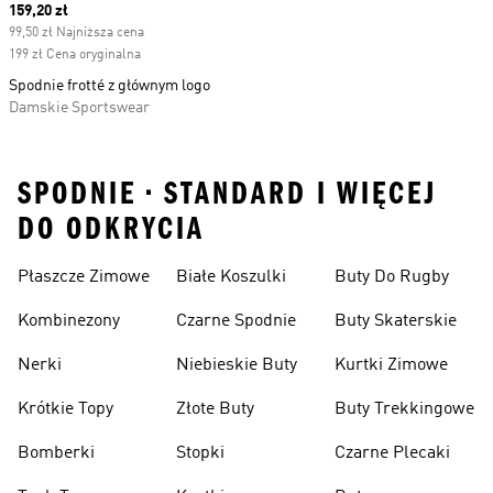
Current price
159,20 zł
99,50 zł Najniższa cena
199 zł Cena oryginalna
Spodnie frotté z głównym logo
Damskie Sportswear
SPODNIE • STANDARD I WIĘCEJ
DO ODKRYCIA
Płaszcze Zimowe
Białe Koszulki
Buty Do Rugby
Kombinezony
Czarne Spodnie
Buty Skaterskie
Nerki
Niebieskie Buty
Kurtki Zimowe
Krótkie Topy
Złote Buty
Buty Trekkingowe
Bomberki
Stopki
Czarne Plecaki