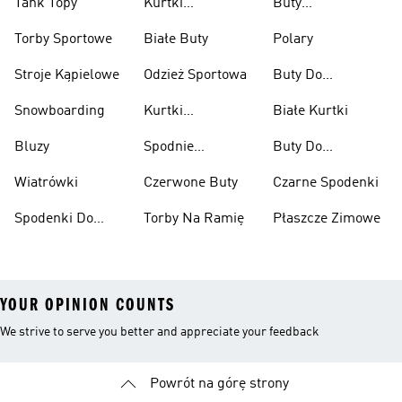
Tank Topy
Kurtki
Buty
Przeciwdeszczowe
Wspinaczkowe
Torby Sportowe
Białe Buty
Polary
Stroje Kąpielowe
Odzież Sportowa
Buty Do
Podnoszenia
Snowboarding
Kurtki
Białe Kurtki
Ciężarów
Narciarskie
Bluzy
Spodnie
Buty Do
Narciarskie
Koszykówki
Wiatrówki
Czerwone Buty
Czarne Spodenki
Spodenki Do
Torby Na Ramię
Płaszcze Zimowe
Kolan
YOUR OPINION COUNTS
We strive to serve you better and appreciate your feedback
Powrót na górę strony