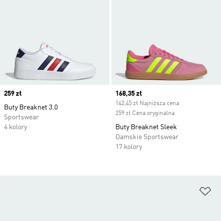
Price
259 zł
Current price
168,35 zł
142,45 zł Najniższa cena
Buty Breaknet 3.0
259 zł Cena oryginalna
Sportswear
4 kolory
Buty Breaknet Sleek
Damskie Sportswear
17 kolory
Do