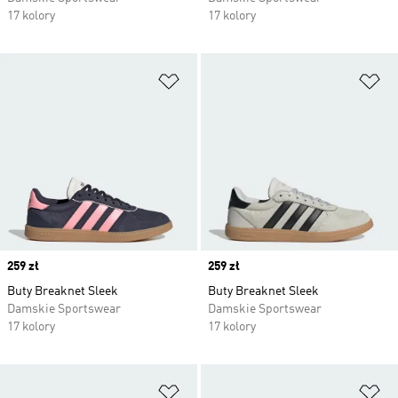
17 kolory
17 kolory
Dodaj do listy życzeń
Do
Price
259 zł
Price
259 zł
Buty Breaknet Sleek
Buty Breaknet Sleek
Damskie Sportswear
Damskie Sportswear
17 kolory
17 kolory
Dodaj do listy życzeń
Do