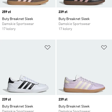
Price
259 zł
Price
239 zł
Buty Breaknet Sleek
Buty Breaknet Sleek
Damskie Sportswear
Damskie Sportswear
17 kolory
17 kolory
Dodaj do listy życzeń
Do
Price
239 zł
Price
239 zł
Buty Breaknet Sleek
Buty Breaknet Sleek
Damskie Sportswear
Damskie Sportswear