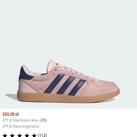
Sale price
223,20 zł
279 zł Najniższa cena
-20%
Discount
279 zł Cena oryginalna
(112)