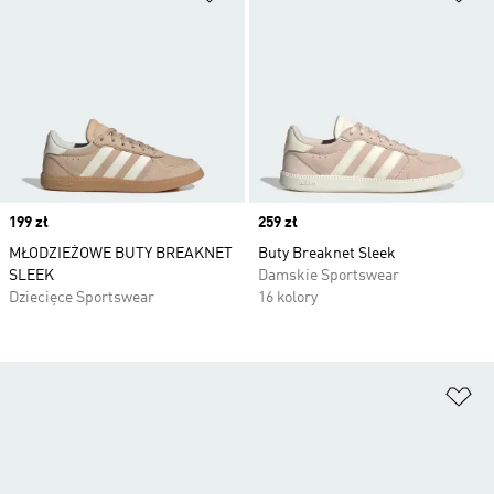
Price
199 zł
Price
259 zł
MŁODZIEŻOWE BUTY BREAKNET
Buty Breaknet Sleek
SLEEK
Damskie Sportswear
Dziecięce Sportswear
16 kolory
Do