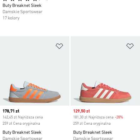
Buty Breaknet Sleek
Damskie Sportswear
17 kolory
Dodaj do listy życzeń
Do
Current price
178,71 zł
Sale price
129,50 zł
142,45 zł Najniższa cena
181,30 zł Najniższa cena
-28%
Discount
259 zł Cena oryginalna
259 zł Cena oryginalna
Buty Breaknet Sleek
Buty Breaknet Sleek
Damskie Sportswear
Damskie Sportswear