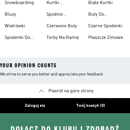
Snowboarding
Kurtki
Białe Kurtki
Ciężarów
Narciarskie
Bluzy
Spodnie
Buty Do
Narciarskie
Koszykówki
Wiatrówki
Czerwone Buty
Czarne Spodenki
Spodenki Do
Torby Na Ramię
Płaszcze Zimowe
Kolan
YOUR OPINION COUNTS
We strive to serve you better and appreciate your feedback
Powrót na górę strony
Zaloguj się
Twój koszyk (0)
DOŁĄCZ DO KLUBU I ZDOBĄDŹ