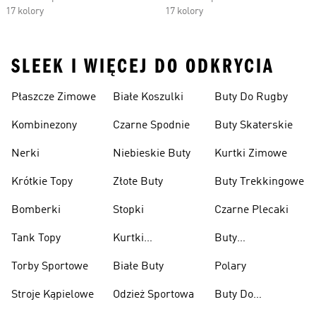
17 kolory
17 kolory
SLEEK I WIĘCEJ DO ODKRYCIA
Płaszcze Zimowe
Białe Koszulki
Buty Do Rugby
Kombinezony
Czarne Spodnie
Buty Skaterskie
Nerki
Niebieskie Buty
Kurtki Zimowe
Krótkie Topy
Złote Buty
Buty Trekkingowe
Bomberki
Stopki
Czarne Plecaki
Tank Topy
Kurtki
Buty
Przeciwdeszczowe
Wspinaczkowe
Torby Sportowe
Białe Buty
Polary
Stroje Kąpielowe
Odzież Sportowa
Buty Do
Podnoszenia