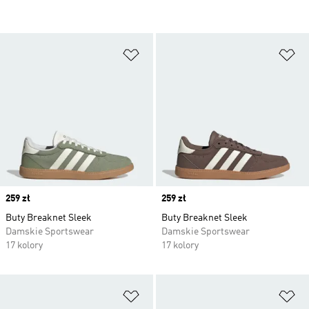
Dodaj do listy życzeń
Do
Price
259 zł
Price
259 zł
Buty Breaknet Sleek
Buty Breaknet Sleek
Damskie Sportswear
Damskie Sportswear
17 kolory
17 kolory
Dodaj do listy życzeń
Do