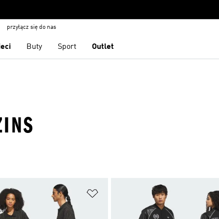
przyłącz się do nas
ieci
Buty
Sport
Outlet
ŻINS
 życzeń
Dodaj do listy życzeń