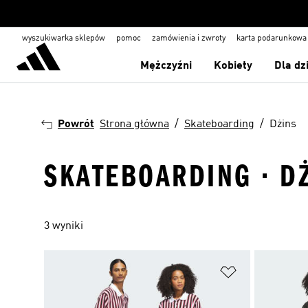
wyszukiwarka sklepów
pomoc
zamówienia i zwroty
karta podarunkowa
Mężczyźni
Kobiety
Dla dz
Powrót
Strona główna
Skateboarding
Dżins
SKATEBOARDING · D
3 wyniki
Dodaj do listy