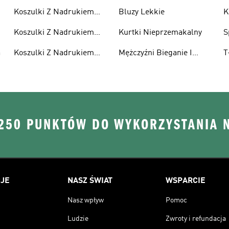
Koszulki Z Nadrukiem
Bluzy Lekkie
K
Męskie
Koszulki Z Nadrukiem
Kurtki Nieprzemakalny
S
Damska
a
Koszulki Z Nadrukiem
Mężczyźni Bieganie I
T
Dzieci
Lifestyle
R
 250 PUNKTÓW DO WYKORZYSTANIA 
JE
NASZ ŚWIAT
WSPARCIE
Nasz wpływ
Pomoc
Ludzie
Zwroty i refundacja