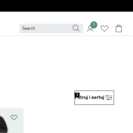
1
2
Filtruj i sortuj
Dodaj do listy życzeń