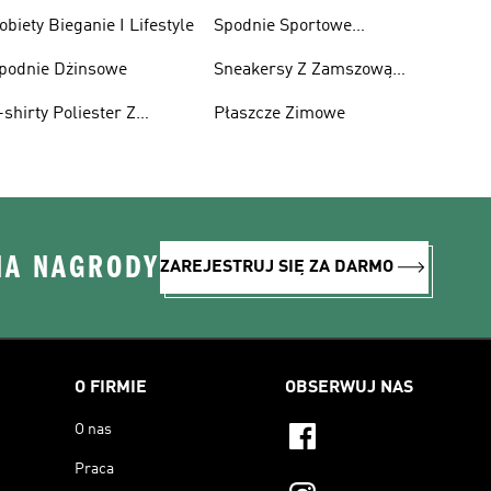
obiety Bieganie I Lifestyle
Spodnie Sportowe
Poliester Z Recyklingu
podnie Dżinsowe
Sneakersy Z Zamszową
Cholewką
-shirty Poliester Z
Płaszcze Zimowe
ecyklingu
NA NAGRODY
ZAREJESTRUJ SIĘ ZA DARMO
O FIRMIE
OBSERWUJ NAS
O nas
Praca