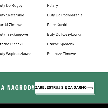
uty Do Rugby
Polary
uty Skaterskie
Buty Do Podnoszenia
Ciężarów
urtki Zimowe
Białe Kurtki
uty Trekkingowe
Buty Do Koszykówki
zarne Plecaki
Czarne Spodenki
uty Wspinaczkowe
Płaszcze Zimowe
NA NAGRODY
ZAREJESTRUJ SIĘ ZA DARMO