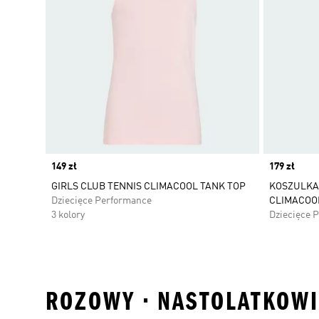
Price
149 zł
Price
179 zł
GIRLS CLUB TENNIS CLIMACOOL TANK TOP
KOSZULKA
Dziecięce Performance
CLIMACOOL
3 kolory
Dziecięce 
ROZOWY • NASTOLATKOWIE