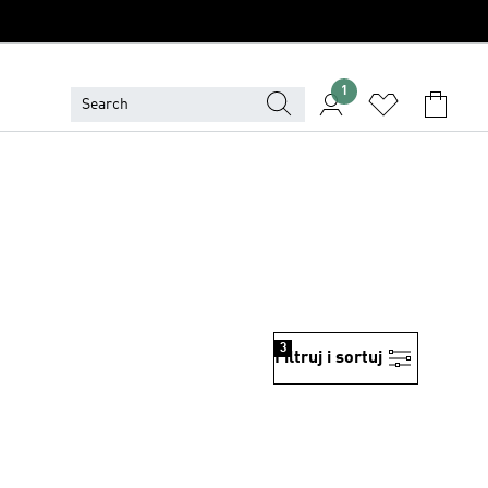
1
3
Filtruj i sortuj