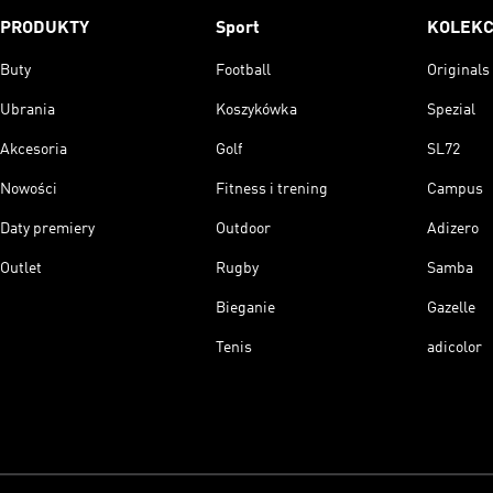
PRODUKTY
Sport
KOLEKC
Buty
Football
Originals
Ubrania
Koszykówka
Spezial
Akcesoria
Golf
SL72
Nowości
Fitness i trening
Campus
Daty premiery
Outdoor
Adizero
Outlet
Rugby
Samba
Bieganie
Gazelle
Tenis
adicolor