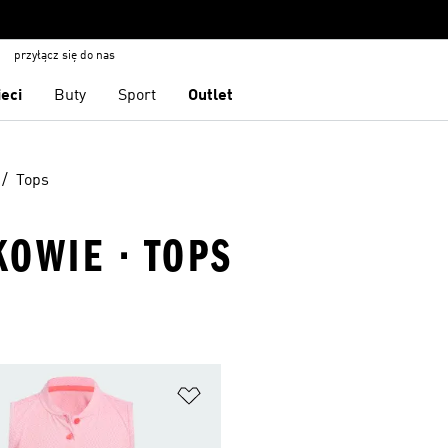
przyłącz się do nas
ieci
Buty
Sport
Outlet
Tops
OWIE · TOPS
 życzeń
Dodaj do listy życzeń