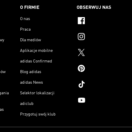
O FIRMIE
OBSERWUJ NAS
O nas
Praca
owy
Dla mediów
Aplikacje mobilne
adidas Confirmed
pów
Blog adidas
adidas News
gania
Selektor lokalizacji
adiclub
as
Przygotuj swój klub