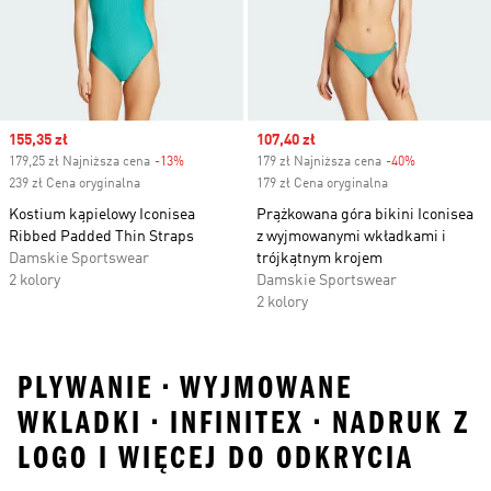
Sale price
155,35 zł
Sale price
107,40 zł
179,25 zł Najniższa cena
-13%
Discount
179 zł Najniższa cena
-40%
Discount
239 zł Cena oryginalna
179 zł Cena oryginalna
Kostium kąpielowy Iconisea
Prążkowana góra bikini Iconisea
Ribbed Padded Thin Straps
z wyjmowanymi wkładkami i
Damskie Sportswear
trójkątnym krojem
2 kolory
Damskie Sportswear
2 kolory
PLYWANIE • WYJMOWANE
WKLADKI • INFINITEX • NADRUK Z
LOGO I WIĘCEJ DO ODKRYCIA