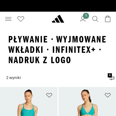
1
PŁYWANIE · WYJMOWANE
WKŁADKI · INFINITEX+ ·
NADRUK Z LOGO
4
2 wyniki
Dodaj do listy życzeń
Do