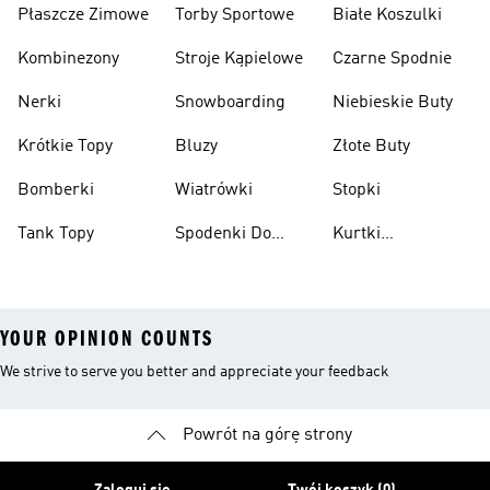
Płaszcze Zimowe
Torby Sportowe
Białe Koszulki
Kombinezony
Stroje Kąpielowe
Czarne Spodnie
Nerki
Snowboarding
Niebieskie Buty
Krótkie Topy
Bluzy
Złote Buty
Bomberki
Wiatrówki
Stopki
Tank Topy
Spodenki Do
Kurtki
Kolan
Przeciwdeszczowe
YOUR OPINION COUNTS
We strive to serve you better and appreciate your feedback
Powrót na górę strony