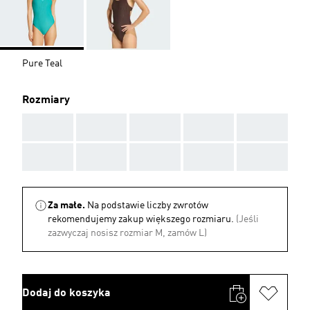
Pure Teal
Rozmiary
AAA
AAA
AAA
AAA
AAA
AAA
AAA
AAA
AAA
AAA
Za małe.
Na podstawie liczby zwrotów
rekomendujemy zakup większego rozmiaru.
(Jeśli
zazwyczaj nosisz rozmiar M, zamów L)
Dodaj do koszyka