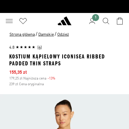
1
/
/
Strona główna
Damskie
Odzież
4.8
(4)
KOSTIUM KĄPIELOWY ICONISEA RIBBED
PADDED THIN STRAPS
Ceny na wyprzedaży
155,35 zł
179,25 zł Najniższa cena
-13%
Zniżka
239 zł Cena oryginalna