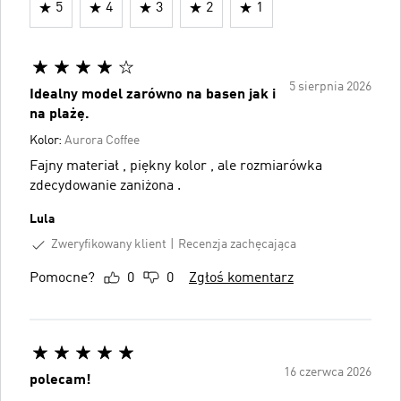
5
4
3
2
1
5 sierpnia 2026
Idealny model zarówno na basen jak i
na plażę.
Kolor:
Aurora Coffee
Fajny materiał , piękny kolor , ale rozmiarówka
zdecydowanie zaniżona .
Lula
Zweryfikowany klient
Recenzja zachęcająca
Pomocne?
0
0
Zgłoś komentarz
16 czerwca 2026
polecam!