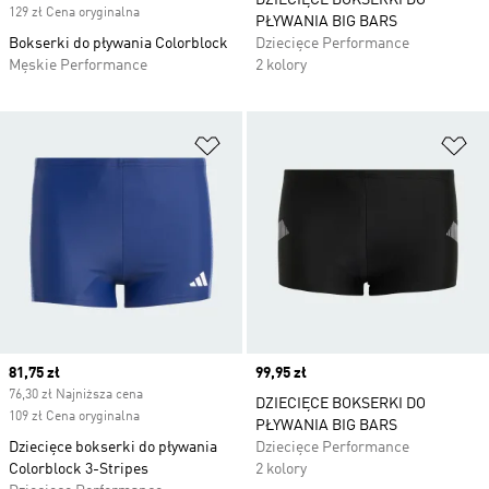
DZIECIĘCE BOKSERKI DO
129 zł Cena oryginalna
PŁYWANIA BIG BARS
Bokserki do pływania Colorblock
Dziecięce Performance
Męskie Performance
2 kolory
Dodaj do listy życzeń
Do
Current price
81,75 zł
Price
99,95 zł
76,30 zł Najniższa cena
DZIECIĘCE BOKSERKI DO
109 zł Cena oryginalna
PŁYWANIA BIG BARS
Dziecięce bokserki do pływania
Dziecięce Performance
Colorblock 3-Stripes
2 kolory