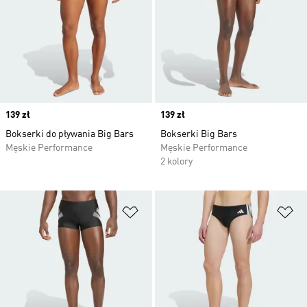
Price
139 zł
Price
139 zł
Bokserki do pływania Big Bars
Bokserki Big Bars
Męskie Performance
Męskie Performance
2 kolory
Dodaj do listy życzeń
Do