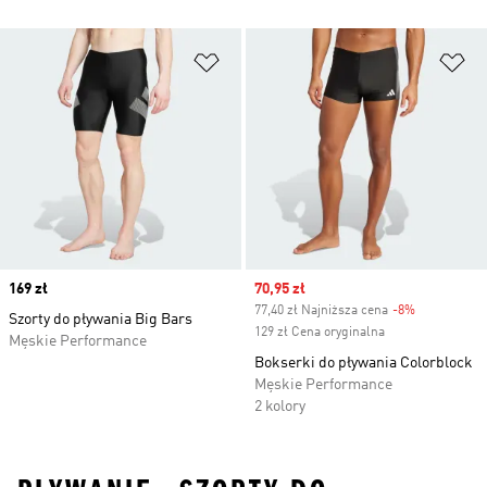
Dodaj do listy życzeń
Do
Price
169 zł
Sale price
70,95 zł
77,40 zł Najniższa cena
-8%
Discount
Szorty do pływania Big Bars
129 zł Cena oryginalna
Męskie Performance
Bokserki do pływania Colorblock
Męskie Performance
2 kolory