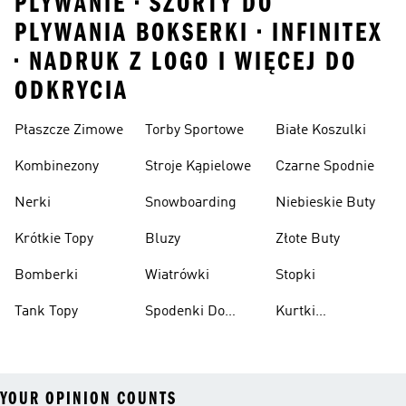
PLYWANIE • SZORTY DO
PLYWANIA BOKSERKI • INFINITEX
• NADRUK Z LOGO I WIĘCEJ DO
ODKRYCIA
Płaszcze Zimowe
Torby Sportowe
Białe Koszulki
Kombinezony
Stroje Kąpielowe
Czarne Spodnie
Nerki
Snowboarding
Niebieskie Buty
Krótkie Topy
Bluzy
Złote Buty
Bomberki
Wiatrówki
Stopki
Tank Topy
Spodenki Do
Kurtki
Kolan
Przeciwdeszczowe
YOUR OPINION COUNTS