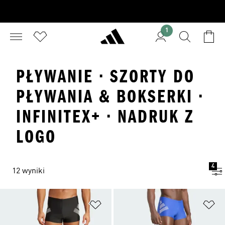
1
PŁYWANIE · SZORTY DO
PŁYWANIA & BOKSERKI ·
INFINITEX+ · NADRUK Z
LOGO
4
12 wyniki
Dodaj do listy życzeń
Do