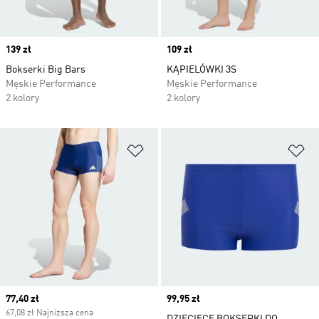
Price
139 zł
Price
109 zł
Bokserki Big Bars
KĄPIELÓWKI 3S
Męskie Performance
Męskie Performance
2 kolory
2 kolory
Dodaj do listy życzeń
Do
Current price
77,40 zł
Price
99,95 zł
67,08 zł Najniższa cena