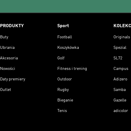
PRODUKTY
Sport
KOLEKC
Buty
Football
Originals
Ubrania
Koszykówka
Spezial
Akcesoria
Golf
SL72
Nowości
Fitness i trening
Campus
Daty premiery
Outdoor
Adizero
Outlet
Rugby
Samba
Bieganie
Gazelle
Tenis
adicolor