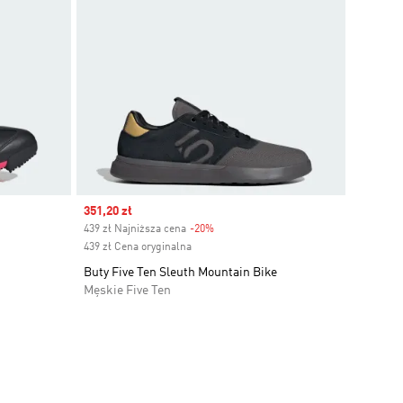
Sale price
351,20 zł
439 zł Najniższa cena
-20%
Discount
439 zł Cena oryginalna
Buty Five Ten Sleuth Mountain Bike
Męskie Five Ten