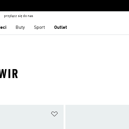
przyłącz się do nas
ieci
Buty
Sport
Outlet
ŻWIR
 życzeń
Dodaj do listy życzeń