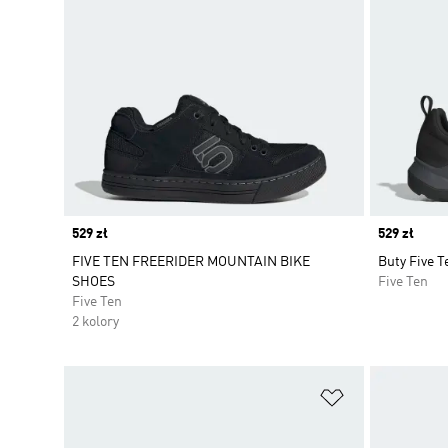
Price
529 zł
Price
529 zł
FIVE TEN FREERIDER MOUNTAIN BIKE
Buty Five T
SHOES
Five Ten
Five Ten
2 kolory
Dodaj do listy