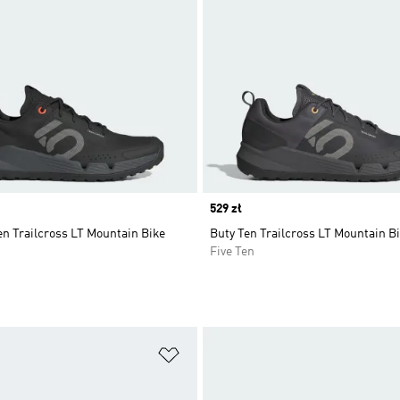
Price
529 zł
en Trailcross LT Mountain Bike
Buty Ten Trailcross LT Mountain B
Five Ten
 życzeń
Dodaj do listy życzeń