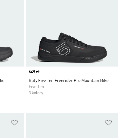
Price
649 zł
ike
Buty Five Ten Freerider Pro Mountain Bike
Five Ten
3 kolory
Dodaj do listy życzeń
Dodaj do li