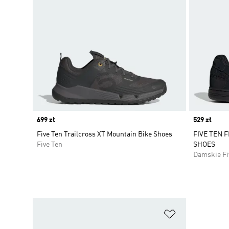
Price
699 zł
Price
529 zł
Five Ten Trailcross XT Mountain Bike Shoes
FIVE TEN 
Five Ten
SHOES
Damskie Fi
Dodaj do listy