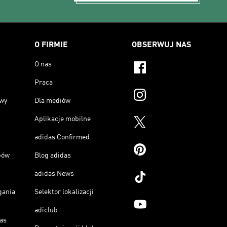
O FIRMIE
OBSERWUJ NAS
O nas
Praca
owy
Dla mediów
Aplikacje mobilne
adidas Confirmed
pów
Blog adidas
adidas News
gania
Selektor lokalizacji
adiclub
as