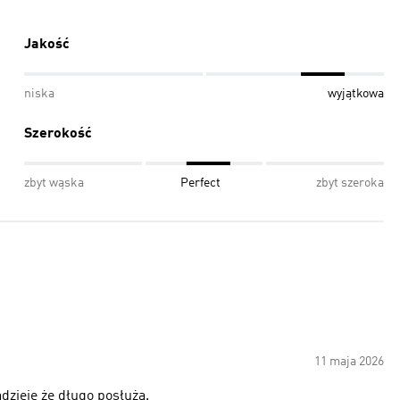
Jakość
niska
wyjątkowa
Szerokość
zbyt wąska
Perfect
zbyt szeroka
11 maja 2026
zieję że długo posłużą.