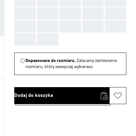
AAA
AAA
AAA
AAA
AAA
AAA
AAA
AAA
AAA
AAA
AAA
AAA
AAA
AAA
AAA
AAA
AAA
Dopasowane do rozmiaru.
Zalecamy zamówienie
rozmiaru, który zazwyczaj wybierasz.
Dodaj do koszyka