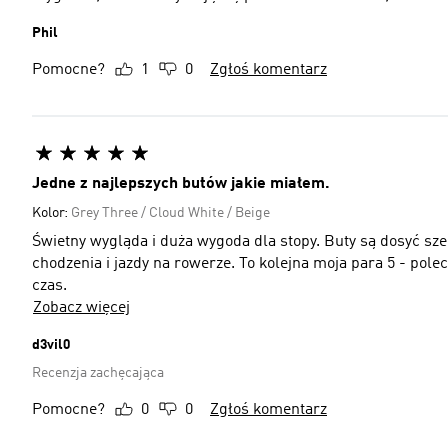
Phil
Pomocne?
1
0
Zgłoś komentarz
Jedne z najlepszych butów jakie miałem.
Kolor:
Grey Three / Cloud White / Beige
Świetny wygląda i duża wygoda dla stopy. Buty są dosyć szer
chodzenia i jazdy na rowerze. To kolejna moja para 5 - pol
czas.
Zobacz więcej
d3vil0
Recenzja zachęcająca
Pomocne?
0
0
Zgłoś komentarz