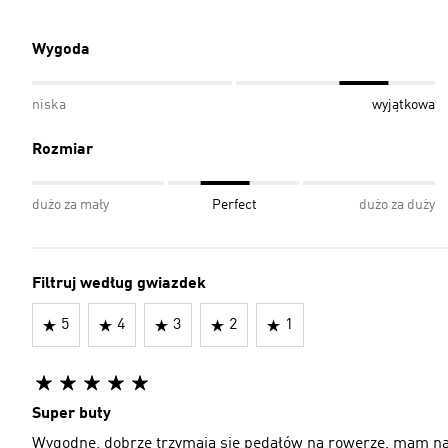
Wygoda
niska
wyjątkowa
Rozmiar
dużo za mały
Perfect
dużo za duży
Filtruj według gwiazdek
5
4
3
2
1
Super buty
Wygodne, dobrze trzymają się pedałów na rowerze, mam nad