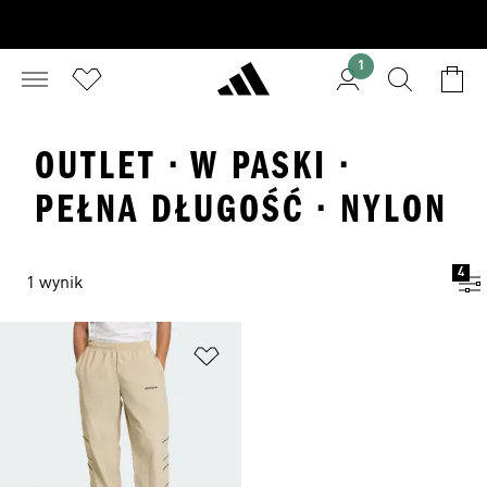
1
OUTLET · W PASKI ·
PEŁNA DŁUGOŚĆ · NYLON
4
1 wynik
Dodaj do listy życzeń