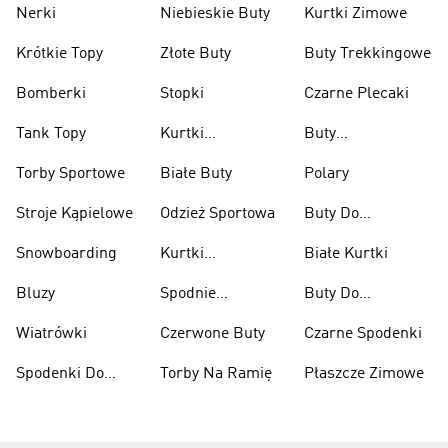
Nerki
Niebieskie Buty
Kurtki Zimowe
Krótkie Topy
Złote Buty
Buty Trekkingowe
Bomberki
Stopki
Czarne Plecaki
Tank Topy
Kurtki
Buty
Przeciwdeszczowe
Wspinaczkowe
Torby Sportowe
Białe Buty
Polary
Stroje Kąpielowe
Odzież Sportowa
Buty Do
Podnoszenia
Snowboarding
Kurtki
Białe Kurtki
Ciężarów
Narciarskie
Bluzy
Spodnie
Buty Do
Narciarskie
Koszykówki
Wiatrówki
Czerwone Buty
Czarne Spodenki
Spodenki Do
Torby Na Ramię
Płaszcze Zimowe
Kolan