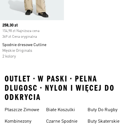
Current price
258,30 zł
154,98 zł Najniższa cena
369 zł Cena oryginalna
Spodnie dresowe Cutline
Męskie Originals
2 kolory
OUTLET • W PASKI • PELNA
DLUGOSC • NYLON I WIĘCEJ DO
ODKRYCIA
Płaszcze Zimowe
Białe Koszulki
Buty Do Rugby
Kombinezony
Czarne Spodnie
Buty Skaterskie