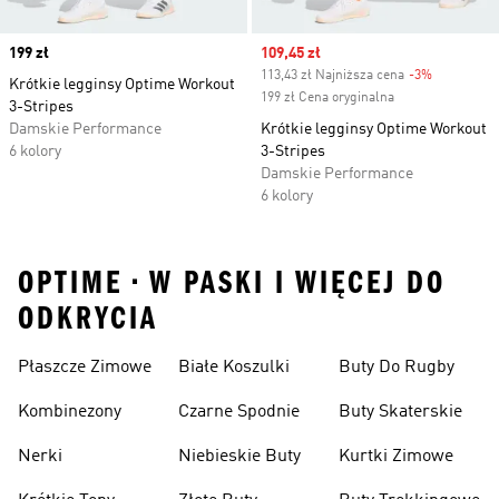
Price
199 zł
Sale price
109,45 zł
113,43 zł Najniższa cena
-3%
Discount
Krótkie legginsy Optime Workout
199 zł Cena oryginalna
3-Stripes
Damskie Performance
Krótkie legginsy Optime Workout
6 kolory
3-Stripes
Damskie Performance
6 kolory
OPTIME • W PASKI I WIĘCEJ DO
ODKRYCIA
Płaszcze Zimowe
Białe Koszulki
Buty Do Rugby
Kombinezony
Czarne Spodnie
Buty Skaterskie
Nerki
Niebieskie Buty
Kurtki Zimowe