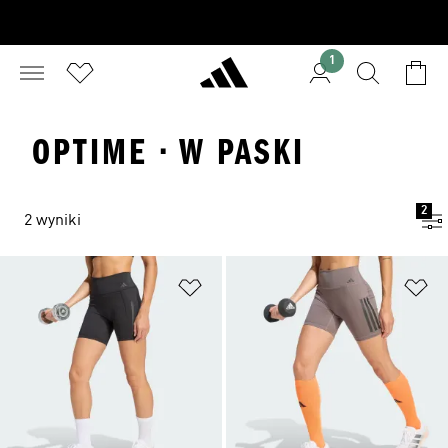
1
OPTIME · W PASKI
2
2 wyniki
Dodaj do listy życzeń
Do