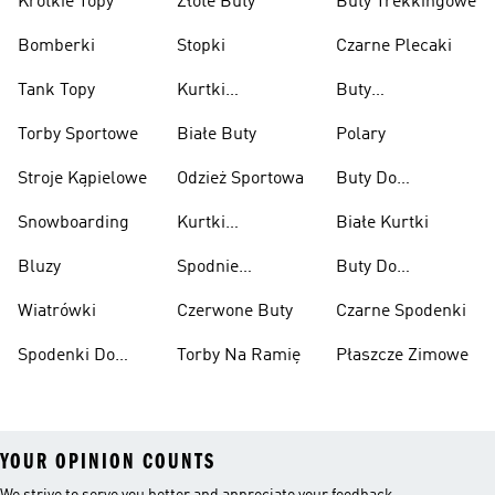
Krótkie Topy
Złote Buty
Buty Trekkingowe
Bomberki
Stopki
Czarne Plecaki
Tank Topy
Kurtki
Buty
Przeciwdeszczowe
Wspinaczkowe
Torby Sportowe
Białe Buty
Polary
Stroje Kąpielowe
Odzież Sportowa
Buty Do
Podnoszenia
Snowboarding
Kurtki
Białe Kurtki
Ciężarów
Narciarskie
Bluzy
Spodnie
Buty Do
Narciarskie
Koszykówki
Wiatrówki
Czerwone Buty
Czarne Spodenki
Spodenki Do
Torby Na Ramię
Płaszcze Zimowe
Kolan
YOUR OPINION COUNTS