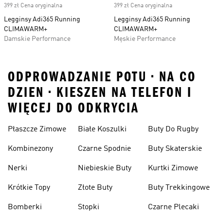
399 zł Cena oryginalna
399 zł Cena oryginalna
Legginsy Adi365 Running
Legginsy Adi365 Running
CLIMAWARM+
CLIMAWARM+
Damskie Performance
Męskie Performance
ODPROWADZANIE POTU • NA CO
DZIEN • KIESZEN NA TELEFON I
WIĘCEJ DO ODKRYCIA
Płaszcze Zimowe
Białe Koszulki
Buty Do Rugby
Kombinezony
Czarne Spodnie
Buty Skaterskie
Nerki
Niebieskie Buty
Kurtki Zimowe
Krótkie Topy
Złote Buty
Buty Trekkingowe
Bomberki
Stopki
Czarne Plecaki