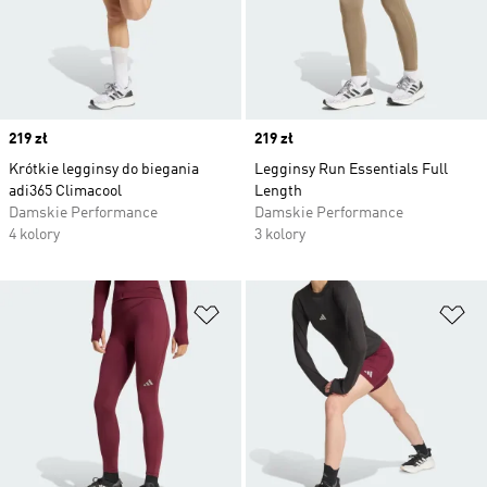
Price
219 zł
Price
219 zł
Krótkie legginsy do biegania
Legginsy Run Essentials Full
adi365 Climacool
Length
Damskie Performance
Damskie Performance
4 kolory
3 kolory
Dodaj do listy życzeń
Do