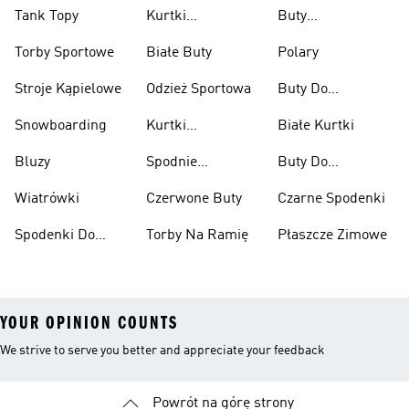
Tank Topy
Kurtki
Buty
Przeciwdeszczowe
Wspinaczkowe
Torby Sportowe
Białe Buty
Polary
Stroje Kąpielowe
Odzież Sportowa
Buty Do
Podnoszenia
Snowboarding
Kurtki
Białe Kurtki
Ciężarów
Narciarskie
Bluzy
Spodnie
Buty Do
Narciarskie
Koszykówki
Wiatrówki
Czerwone Buty
Czarne Spodenki
Spodenki Do
Torby Na Ramię
Płaszcze Zimowe
Kolan
YOUR OPINION COUNTS
We strive to serve you better and appreciate your feedback
Powrót na górę strony