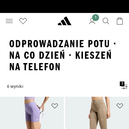
1
ODPROWADZANIE POTU ·
NA CO DZIEŃ · KIESZEŃ
NA TELEFON
3
6 wyniki
Dodaj do listy życzeń
Do