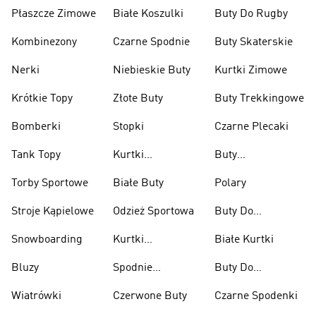
Płaszcze Zimowe
Białe Koszulki
Buty Do Rugby
Kombinezony
Czarne Spodnie
Buty Skaterskie
Nerki
Niebieskie Buty
Kurtki Zimowe
Krótkie Topy
Złote Buty
Buty Trekkingowe
Bomberki
Stopki
Czarne Plecaki
Tank Topy
Kurtki
Buty
Przeciwdeszczowe
Wspinaczkowe
Torby Sportowe
Białe Buty
Polary
Stroje Kąpielowe
Odzież Sportowa
Buty Do
Podnoszenia
Snowboarding
Kurtki
Białe Kurtki
Ciężarów
Narciarskie
Bluzy
Spodnie
Buty Do
Narciarskie
Koszykówki
Wiatrówki
Czerwone Buty
Czarne Spodenki