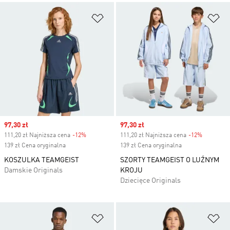
Dodaj do listy życzeń
Do
Sale price
97,30 zł
Sale price
97,30 zł
111,20 zł Najniższa cena
-12%
Discount
111,20 zł Najniższa cena
-12%
Discount
139 zł Cena oryginalna
139 zł Cena oryginalna
KOSZULKA TEAMGEIST
SZORTY TEAMGEIST O LUŹNYM
Damskie Originals
KROJU
Dziecięce Originals
Dodaj do listy życzeń
Do