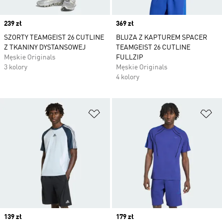
Price
239 zł
Price
369 zł
SZORTY TEAMGEIST 26 CUTLINE
BLUZA Z KAPTUREM SPACER
Z TKANINY DYSTANSOWEJ
TEAMGEIST 26 CUTLINE
Męskie Originals
FULLZIP
3 kolory
Męskie Originals
4 kolory
Dodaj do listy życzeń
Do
Price
139 zł
Price
179 zł