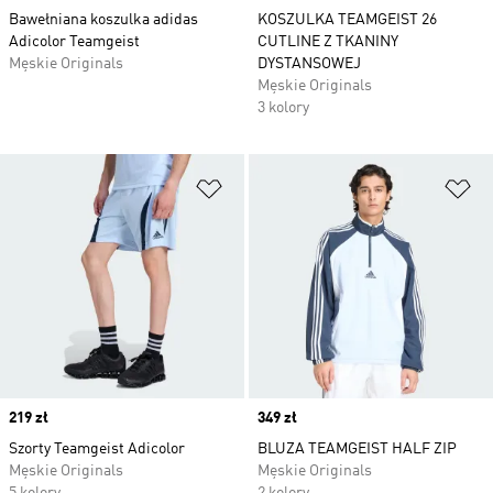
Bawełniana koszulka adidas
KOSZULKA TEAMGEIST 26
Adicolor Teamgeist
CUTLINE Z TKANINY
Męskie Originals
DYSTANSOWEJ
Męskie Originals
3 kolory
Dodaj do listy życzeń
Do
Price
219 zł
Price
349 zł
Szorty Teamgeist Adicolor
BLUZA TEAMGEIST HALF ZIP
Męskie Originals
Męskie Originals