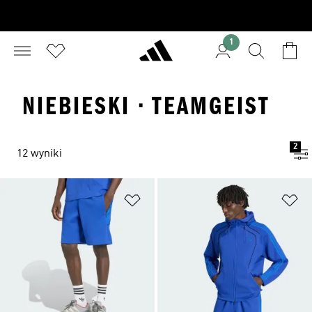
1
NIEBIESKI · TEAMGEIST
2
12 wyniki
Dodaj do listy życzeń
Do