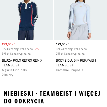
Sale price
299,50 zł
Current price
129,50 zł
329,45 zł Najniższa cena
-9%
Discount
121,73 zł Najniższa cena
599 zł Cena oryginalna
259 zł Cena oryginalna
BLUZA POLO RETRO REMIX
BODY Z DŁUGIM RĘKAWEM
TEAMGEIST
TEAMGEIST
Męskie Originals
Damskie Originals
2 kolory
NIEBIESKI • TEAMGEIST I WIĘCEJ
DO ODKRYCIA