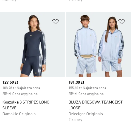
5 kolory
2 kolory
Dodaj do listy życzeń
Do
Current price
129,50 zł
Current price
181,30 zł
108,78 zł Najniższa cena
155,40 zł Najniższa cena
259 zł Cena oryginalna
259 zł Cena oryginalna
Koszulka 3 STRIPES LONG
BLUZA DRESOWA TEAMGEIST
SLEEVE
LOOSE
Damskie Originals
Dziecięce Originals
2 kolory