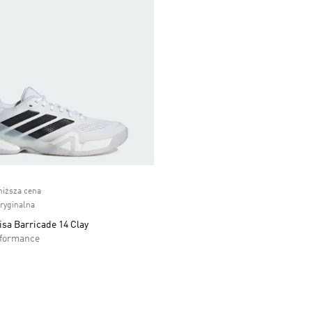
ice
niższa cena
oryginalna
isa Barricade 14 Clay
rformance