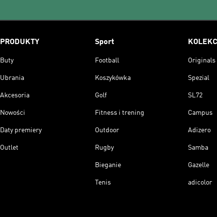
PRODUKTY
Sport
KOLEKC
Buty
Football
Originals
Ubrania
Koszykówka
Spezial
Akcesoria
Golf
SL72
Nowości
Fitness i trening
Campus
Daty premiery
Outdoor
Adizero
Outlet
Rugby
Samba
Bieganie
Gazelle
Tenis
adicolor