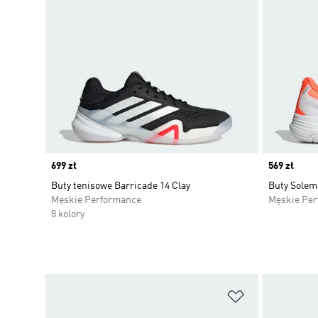
Price
699 zł
Price
569 zł
Buty tenisowe Barricade 14 Clay
Buty Solem
Męskie Performance
Męskie Pe
8 kolory
Dodaj do listy