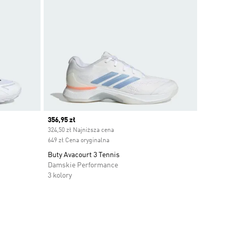
Current price
356,95 zł
324,50 zł Najniższa cena
649 zł Cena oryginalna
Buty Avacourt 3 Tennis
Damskie Performance
3 kolory