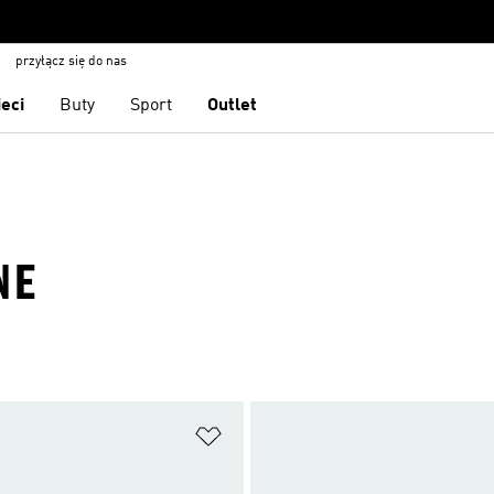
przyłącz się do nas
ieci
Buty
Sport
Outlet
NE
 życzeń
Dodaj do listy życzeń