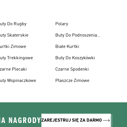
uty Do Rugby
Polary
uty Skaterskie
Buty Do Podnoszenia
Ciężarów
urtki Zimowe
Białe Kurtki
uty Trekkingowe
Buty Do Koszykówki
zarne Plecaki
Czarne Spodenki
uty Wspinaczkowe
Płaszcze Zimowe
NA NAGRODY
ZAREJESTRUJ SIĘ ZA DARMO