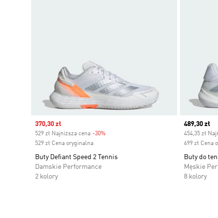
Sale price
370,30 zł
Current pr
489,30 zł
529 zł Najniższa cena
-30%
Discount
454,35 zł Naj
529 zł Cena oryginalna
699 zł Cena 
Buty Defiant Speed 2 Tennis
Buty do ten
Damskie Performance
Męskie Pe
2 kolory
8 kolory