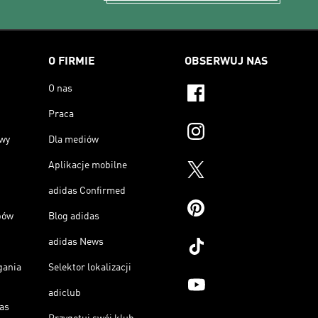
O FIRMIE
OBSERWUJ NAS
O nas
Praca
owy
Dla mediów
Aplikacje mobilne
adidas Confirmed
pów
Blog adidas
adidas News
gania
Selektor lokalizacji
adiclub
as