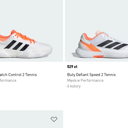
Price
529 zł
atch Control 2 Tennis
Buty Defiant Speed 2 Tennis
rformance
Męskie Performance
6 kolory
 życzeń
Dodaj do listy życzeń