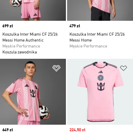
Price
699 zł
Price
479 zł
Koszulka Inter Miami CF 25/26
Koszulka Inter Miami CF 25/26
Messi Home Authentic
Messi Home
Męskie Performance
Męskie Performance
Koszula zawodnika
Dodaj do listy życzeń
Do
Price
649 zł
Sale price
224,50 zł