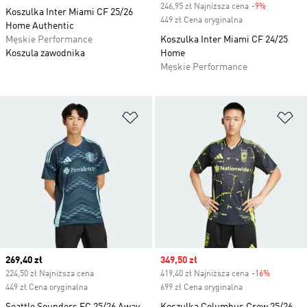
246,95 zł Najniższa cena
-9%
Discount
Koszulka Inter Miami CF 25/26
449 zł Cena oryginalna
Home Authentic
Męskie Performance
Koszulka Inter Miami CF 24/25
Koszula zawodnika
Home
Męskie Performance
Dodaj do listy życzeń
Do
Current price
269,40 zł
Sale price
349,50 zł
224,50 zł Najniższa cena
419,40 zł Najniższa cena
-16%
Discount
449 zł Cena oryginalna
699 zł Cena oryginalna