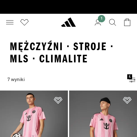
1
MĘŻCZYŹNI · STROJE ·
MLS · CLIMALITE
4
7 wyniki
Dodaj do listy życzeń
Do