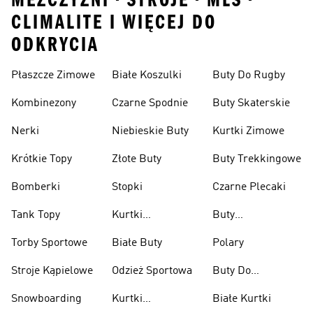
MEZCZYZNI • STROJE • MLS •
CLIMALITE I WIĘCEJ DO
ODKRYCIA
Płaszcze Zimowe
Białe Koszulki
Buty Do Rugby
Kombinezony
Czarne Spodnie
Buty Skaterskie
Nerki
Niebieskie Buty
Kurtki Zimowe
Krótkie Topy
Złote Buty
Buty Trekkingowe
Bomberki
Stopki
Czarne Plecaki
Tank Topy
Kurtki
Buty
Przeciwdeszczowe
Wspinaczkowe
Torby Sportowe
Białe Buty
Polary
Stroje Kąpielowe
Odzież Sportowa
Buty Do
Podnoszenia
Snowboarding
Kurtki
Białe Kurtki
Ciężarów