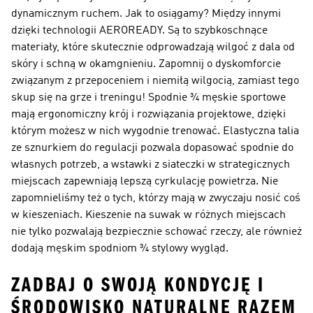
dynamicznym ruchem. Jak to osiągamy? Między innymi
dzięki technologii AEROREADY. Są to szybkoschnące
materiały, które skutecznie odprowadzają wilgoć z dala od
skóry i schną w okamgnieniu. Zapomnij o dyskomforcie
związanym z przepoceniem i niemiłą wilgocią, zamiast tego
skup się na grze i treningu! Spodnie ¾ męskie sportowe
mają ergonomiczny krój i rozwiązania projektowe, dzięki
którym możesz w nich wygodnie trenować. Elastyczna talia
ze sznurkiem do regulacji pozwala dopasować spodnie do
własnych potrzeb, a wstawki z siateczki w strategicznych
miejscach zapewniają lepszą cyrkulację powietrza. Nie
zapomnieliśmy też o tych, którzy mają w zwyczaju nosić coś
w kieszeniach. Kieszenie na suwak w różnych miejscach
nie tylko pozwalają bezpiecznie schować rzeczy, ale również
dodają męskim spodniom ¾ stylowy wygląd.
ZADBAJ O SWOJĄ KONDYCJĘ I
ŚRODOWISKO NATURALNE RAZEM