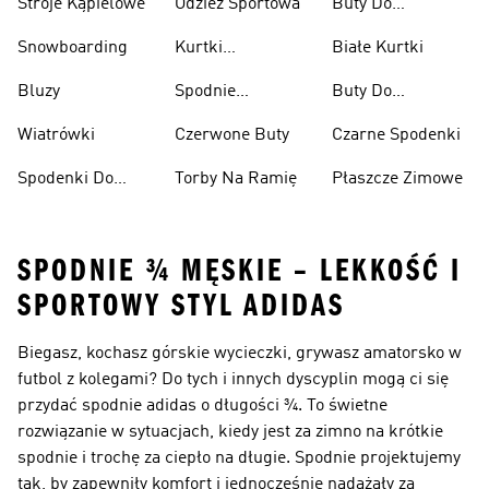
Stroje Kąpielowe
Odzież Sportowa
Buty Do
Podnoszenia
Snowboarding
Kurtki
Białe Kurtki
Ciężarów
Narciarskie
Bluzy
Spodnie
Buty Do
Narciarskie
Koszykówki
Wiatrówki
Czerwone Buty
Czarne Spodenki
Spodenki Do
Torby Na Ramię
Płaszcze Zimowe
Kolan
SPODNIE ¾ MĘSKIE – LEKKOŚĆ I
SPORTOWY STYL ADIDAS
Biegasz, kochasz górskie wycieczki, grywasz amatorsko w
futbol z kolegami? Do tych i innych dyscyplin mogą ci się
przydać spodnie adidas o długości ¾. To świetne
rozwiązanie w sytuacjach, kiedy jest za zimno na krótkie
spodnie i trochę za ciepło na długie. Spodnie projektujemy
tak, by zapewniły komfort i jednocześnie nadążały za