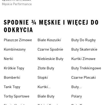
Męskie Performance
SPODNIE ¾ MĘSKIE I WIĘCEJ DO
ODKRYCIA
Płaszcze Zimowe
Białe Koszulki
Buty Do Rugby
Kombinezony
Czarne Spodnie
Buty Skaterskie
Nerki
Niebieskie Buty
Kurtki Zimowe
Krótkie Topy
Złote Buty
Buty Trekkingowe
Bomberki
Stopki
Czarne Plecaki
Tank Topy
Kurtki
Buty
Przeciwdeszczowe
Wspinaczkowe
Torby Sportowe
Białe Buty
Polary