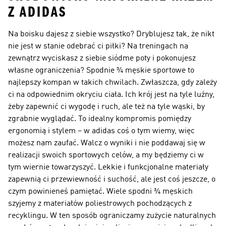
Z ADIDAS
Na boisku dajesz z siebie wszystko? Dryblujesz tak, że nikt
nie jest w stanie odebrać ci piłki? Na treningach na
zewnątrz wyciskasz z siebie siódme poty i pokonujesz
własne ograniczenia? Spodnie ¾ męskie sportowe to
najlepszy kompan w takich chwilach. Zwłaszcza, gdy zależy
ci na odpowiednim okryciu ciała. Ich krój jest na tyle luźny,
żeby zapewnić ci wygodę i ruch, ale też na tyle wąski, by
zgrabnie wyglądać. To idealny kompromis pomiędzy
ergonomią i stylem – w adidas coś o tym wiemy, więc
możesz nam zaufać. Walcz o wyniki i nie poddawaj się w
realizacji swoich sportowych celów, a my będziemy ci w
tym wiernie towarzyszyć. Lekkie i funkcjonalne materiały
zapewnią ci przewiewność i suchość, ale jest coś jeszcze, o
czym powinieneś pamiętać. Wiele spodni ¾ męskich
szyjemy z materiałów poliestrowych pochodzących z
recyklingu. W ten sposób ograniczamy zużycie naturalnych