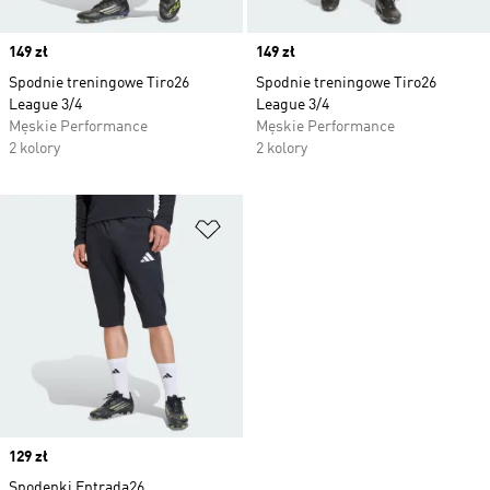
Price
149 zł
Price
149 zł
Spodnie treningowe Tiro26
Spodnie treningowe Tiro26
League 3/4
League 3/4
Męskie Performance
Męskie Performance
2 kolory
2 kolory
Dodaj do listy życzeń
Price
129 zł
Spodenki Entrada26