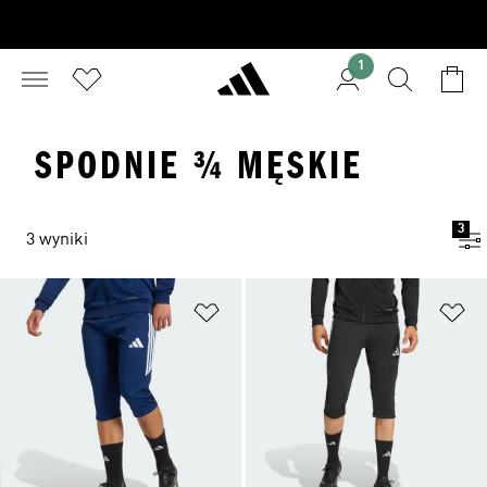
1
SPODNIE ¾ MĘSKIE
3
3 wyniki
Dodaj do listy życzeń
Do