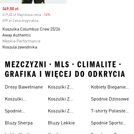
Sale price
349,50 zł
419,40 zł Najniższa cena
-16%
Discount
699 zł Cena oryginalna
Koszulka Columbus Crew 25/26
Away Authentic
Męskie Performance
Koszula zawodnika
MEZCZYZNI • MLS • CLIMALITE •
GRAFIKA I WIĘCEJ DO ODKRYCIA
Dresy Bawełniane
Koszulki Z
Kobiety Bieganie I
Lifestyle
Nadrukiem
Lifestyle
Koszulki
Koszulki Z
Spodnie Dżinsowe
Męskie
Bawełniane
Nadrukiem
Spodnie
Koszulki Z
T-shirty Poliester
Damska
Bawełniane
Nadrukiem Dzieci
Z Recyklingu
Bluzy Sherpa
Bluzy Lekkie
Spodnie Sportowe
Poliester Z