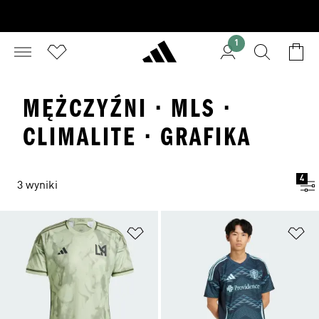
1
MĘŻCZYŹNI · MLS ·
CLIMALITE · GRAFIKA
4
3 wyniki
Dodaj do listy życzeń
Do