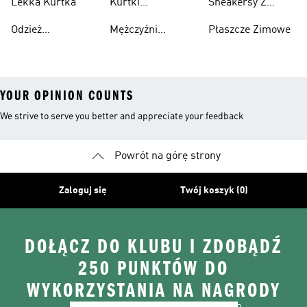
Lekka Kurtka
Kurtki
Sneakersy Z
Recyklingu
Nieprzemakalny
Zamszową
Odzież
Mężczyźni
Płaszcze Zimowe
Cholewką
Przeciwdeszczowa
Bieganie I
YOUR OPINION COUNTS
We strive to serve you better and appreciate your feedback
Powrót na górę strony
Zaloguj się
Twój koszyk (0)
DOŁĄCZ DO KLUBU I ZDOBĄDŹ
250 PUNKTÓW DO
WYKORZYSTANIA NA NAGRODY