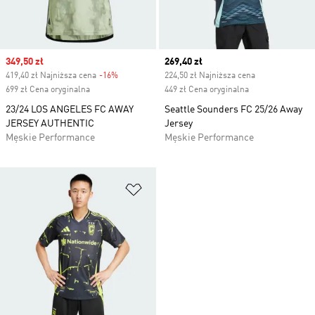
Sale price
349,50 zł
Current price
269,40 zł
419,40 zł Najniższa cena
-16%
Discount
224,50 zł Najniższa cena
699 zł Cena oryginalna
449 zł Cena oryginalna
23/24 LOS ANGELES FC AWAY
Seattle Sounders FC 25/26 Away
JERSEY AUTHENTIC
Jersey
Męskie Performance
Męskie Performance
Dodaj do listy życzeń