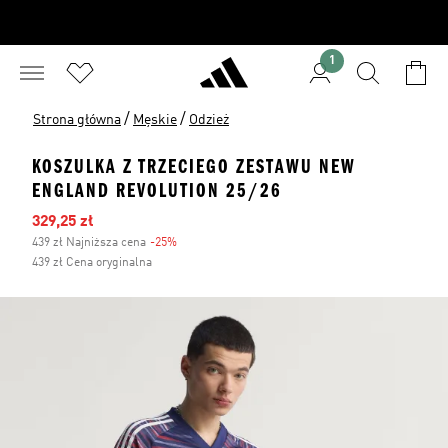
1
/
/
Strona główna
Męskie
Odzież
KOSZULKA Z TRZECIEGO ZESTAWU NEW
ENGLAND REVOLUTION 25/26
Ceny na wyprzedaży
329,25 zł
439 zł Najniższa cena
-25%
Zniżka
439 zł Cena oryginalna