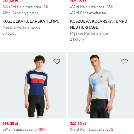
Sale price
241,45 zł
Sale price
285,35 zł
263,40 zł Najniższa cena
-8%
Discount
439 zł Najniższa cena
-35%
Discount
439 zł Cena oryginalna
439 zł Cena oryginalna
KOSZULKA KOLARSKA TEMPO
KOSZULKA KOLARSKA TEMPO
Męskie Performance
NEO HERITAGE
3 kolory
Męskie Performance
2 kolory
Dodaj do listy życzeń
Do
Sale price
398,30 zł
Sale price
244,30 zł
569 zł Najniższa cena
-30%
Discount
349 zł Najniższa cena
-30%
Discount