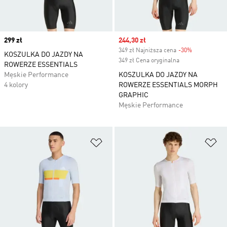
Price
299 zł
Sale price
244,30 zł
349 zł Najniższa cena
-30%
Discount
KOSZULKA DO JAZDY NA
349 zł Cena oryginalna
ROWERZE ESSENTIALS
Męskie Performance
KOSZULKA DO JAZDY NA
4 kolory
ROWERZE ESSENTIALS MORPH
GRAPHIC
Męskie Performance
Dodaj do listy życzeń
Do