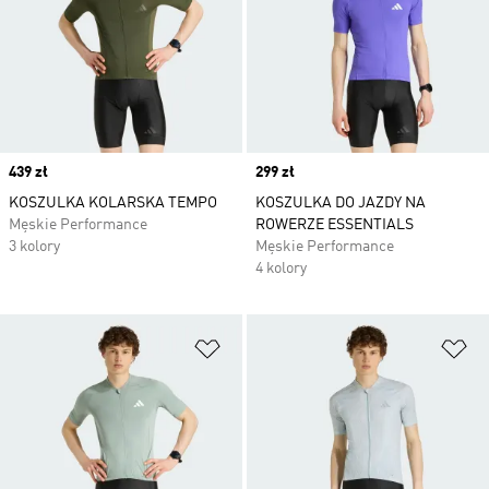
Price
439 zł
Price
299 zł
KOSZULKA KOLARSKA TEMPO
KOSZULKA DO JAZDY NA
Męskie Performance
ROWERZE ESSENTIALS
3 kolory
Męskie Performance
4 kolory
Dodaj do listy życzeń
Do