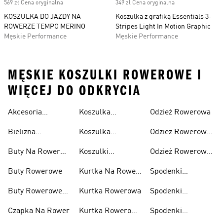
569 zł Cena oryginalna
349 zł Cena oryginalna
KOSZULKA DO JAZDY NA
Koszulka z grafiką Essentials 3-
ROWERZE TEMPO MERINO
Stripes Light In Motion Graphic
Męskie Performance
Męskie Performance
MĘSKIE KOSZULKI ROWEROWE I
WIĘCEJ DO ODKRYCIA
Akcesoria
Koszulka
Odzież Rowerowa
Rowerowe
Rowerowa
Bielizna
Koszulka
Odzież Rowerowa
Damska
Rowerowa
Rowerowa Męska
Damska
Buty Na Rower
Koszulki
Odzież Rowerowa
Męskie
Rowerowe
Męska
Buty Rowerowe
Kurtka Na Rower
Spodenki
Damska
Kolarskie
Buty Rowerowe
Kurtka Rowerowa
Spodenki
Damskie
Rowerowe
Czapka Na Rower
Kurtka Rowerowa
Spodenki
Damskie