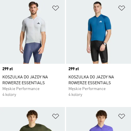
Dodaj do listy życzeń
Do
Price
299 zł
Price
299 zł
KOSZULKA DO JAZDY NA
KOSZULKA DO JAZDY NA
ROWERZE ESSENTIALS
ROWERZE ESSENTIALS
Męskie Performance
Męskie Performance
4 kolory
4 kolory
Dodaj do listy życzeń
Do