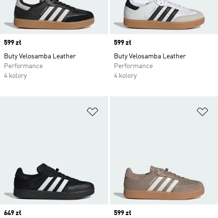
Price
599 zł
Price
599 zł
Buty Velosamba Leather
Buty Velosamba Leather
Performance
Performance
4 kolory
4 kolory
Dodaj do listy życzeń
Do
Price
649 zł
Price
599 zł