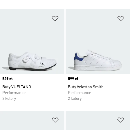
Dodaj do listy życzeń
Do
Price
529 zł
Price
599 zł
Buty VUELTANO
Buty Velostan Smith
Performance
Performance
2 kolory
2 kolory
Dodaj do listy życzeń
Do