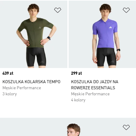
Dodaj do listy życzeń
Do
Price
439 zł
Price
299 zł
KOSZULKA KOLARSKA TEMPO
KOSZULKA DO JAZDY NA
Męskie Performance
ROWERZE ESSENTIALS
3 kolory
Męskie Performance
4 kolory
Do