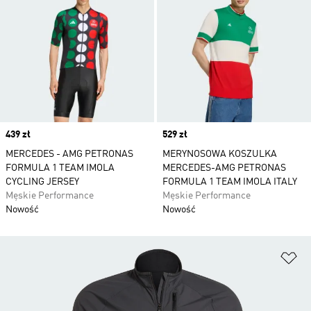
Price
439 zł
Price
529 zł
MERCEDES - AMG PETRONAS
MERYNOSOWA KOSZULKA
FORMULA 1 TEAM IMOLA
MERCEDES-AMG PETRONAS
CYCLING JERSEY
FORMULA 1 TEAM IMOLA ITALY
Męskie Performance
Męskie Performance
Nowość
Nowość
Do