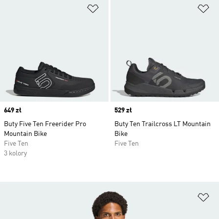
Dodaj do listy życzeń
Do
Price
649 zł
Price
529 zł
Buty Five Ten Freerider Pro
Buty Ten Trailcross LT Mountain
Mountain Bike
Bike
Five Ten
Five Ten
3 kolory
Do