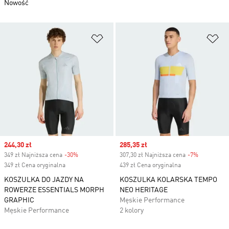
Nowość
Dodaj do listy życzeń
Do
Sale price
244,30 zł
Sale price
285,35 zł
349 zł Najniższa cena
-30%
Discount
307,30 zł Najniższa cena
-7%
Discount
349 zł Cena oryginalna
439 zł Cena oryginalna
KOSZULKA DO JAZDY NA
KOSZULKA KOLARSKA TEMPO
ROWERZE ESSENTIALS MORPH
NEO HERITAGE
GRAPHIC
Męskie Performance
Męskie Performance
2 kolory