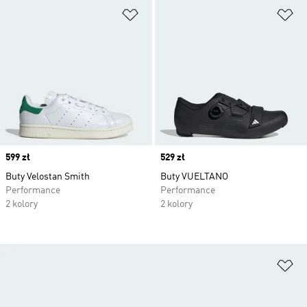
Dodaj do listy życzeń
Do
Price
599 zł
Price
529 zł
Buty Velostan Smith
Buty VUELTANO
Performance
Performance
2 kolory
2 kolory
Do