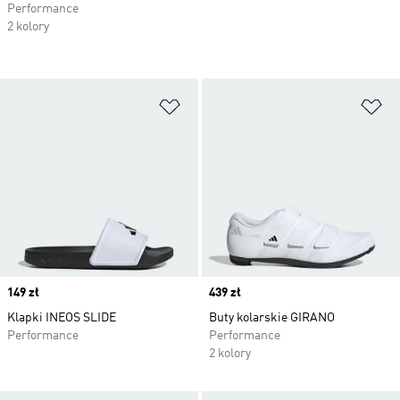
Performance
2 kolory
Dodaj do listy życzeń
Do
Price
149 zł
Price
439 zł
Klapki INEOS SLIDE
Buty kolarskie GIRANO
Performance
Performance
2 kolory