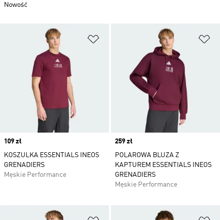
Nowość
Dodaj do listy życzeń
Do
Price
109 zł
Price
259 zł
KOSZULKA ESSENTIALS INEOS
POLAROWA BLUZA Z
GRENADIERS
KAPTUREM ESSENTIALS INEOS
Męskie Performance
GRENADIERS
Męskie Performance
Dodaj do listy życzeń
Do