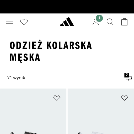
1
ODZIEŻ KOLARSKA
MĘSKA
2
71 wyniki
Dodaj do listy życzeń
Do