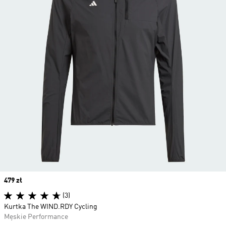
Price
479 zł
(3)
Kurtka The WIND.RDY Cycling
Męskie Performance