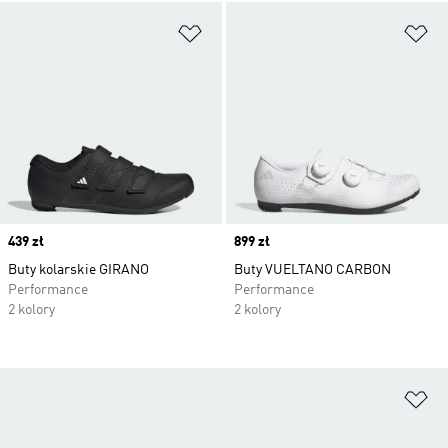
Dodaj do listy życzeń
Do
Price
439 zł
Price
899 zł
Buty kolarskie GIRANO
Buty VUELTANO CARBON
Performance
Performance
2 kolory
2 kolory
Do