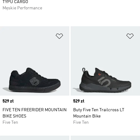
TYPU CARGO
Męskie Performance
Dodaj do listy życzeń
Do
Price
529 zł
Price
529 zł
FIVE TEN FREERIDER MOUNTAIN
Buty Five Ten Trailcross LT
BIKE SHOES
Mountain Bike
Five Ten
Five Ten