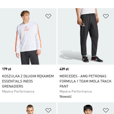
Dodaj do listy życzeń
Do
Price
179 zł
Price
439 zł
KOSZULKA Z DŁUGIM RĘKAWEM
MERCEDES - AMG PETRONAS
ESSENTIALS INEOS
FORMULA 1 TEAM IMOLA TRACK
GRENADIERS
PANT
Męskie Performance
Męskie Performance
Nowość
Dodaj do listy życzeń
Do