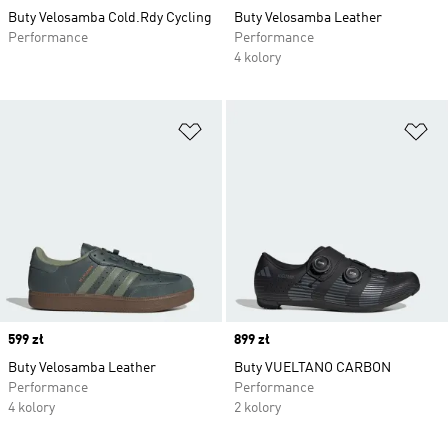
Buty Velosamba Cold.Rdy Cycling
Buty Velosamba Leather
Performance
Performance
4 kolory
Dodaj do listy życzeń
Do
Price
599 zł
Price
899 zł
Buty Velosamba Leather
Buty VUELTANO CARBON
Performance
Performance
4 kolory
2 kolory