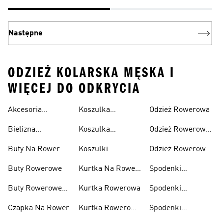
Następne
ODZIEŻ KOLARSKA MĘSKA I
WIĘCEJ DO ODKRYCIA
Akcesoria
Koszulka
Odzież Rowerowa
Rowerowe
Rowerowa
Bielizna
Koszulka
Odzież Rowerowa
Damska
Rowerowa
Rowerowa Męska
Damska
Buty Na Rower
Koszulki
Odzież Rowerowa
Męskie
Rowerowe
Męska
Buty Rowerowe
Kurtka Na Rower
Spodenki
Damska
Kolarskie
Buty Rowerowe
Kurtka Rowerowa
Spodenki
Damskie
Rowerowe
Czapka Na Rower
Kurtka Rowerowa
Spodenki
Damskie