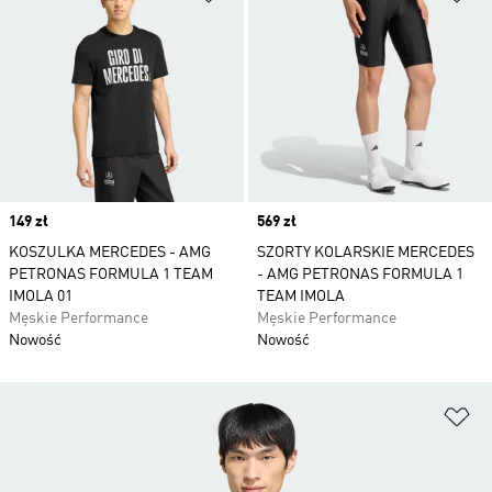
Price
149 zł
Price
569 zł
KOSZULKA MERCEDES - AMG
SZORTY KOLARSKIE MERCEDES
PETRONAS FORMULA 1 TEAM
- AMG PETRONAS FORMULA 1
IMOLA 01
TEAM IMOLA
Męskie Performance
Męskie Performance
Nowość
Nowość
Do