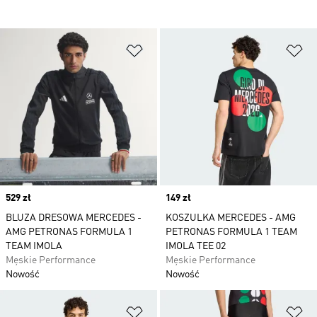
Dodaj do listy życzeń
Do
Price
529 zł
Price
149 zł
BLUZA DRESOWA MERCEDES -
KOSZULKA MERCEDES - AMG
AMG PETRONAS FORMULA 1
PETRONAS FORMULA 1 TEAM
TEAM IMOLA
IMOLA TEE 02
Męskie Performance
Męskie Performance
Nowość
Nowość
Dodaj do listy życzeń
Do