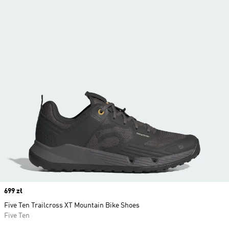
Price
699 zł
Five Ten Trailcross XT Mountain Bike Shoes
Five Ten