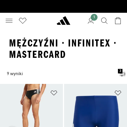
1
MĘŻCZYŹNI · INFINITEX ·
MASTERCARD
3
9 wyniki
Dodaj do listy życzeń
Do