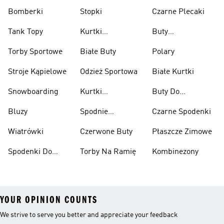
Bomberki
Stopki
Czarne Plecaki
Tank Topy
Kurtki
Buty
Przeciwdeszczowe
Wspinaczkowe
Torby Sportowe
Białe Buty
Polary
Stroje Kąpielowe
Odzież Sportowa
Białe Kurtki
Snowboarding
Kurtki
Buty Do
Narciarskie
Koszykówki
Bluzy
Spodnie
Czarne Spodenki
Narciarskie
Wiatrówki
Czerwone Buty
Płaszcze Zimowe
Spodenki Do
Torby Na Ramię
Kombinezony
Kolan
YOUR OPINION COUNTS
We strive to serve you better and appreciate your feedback