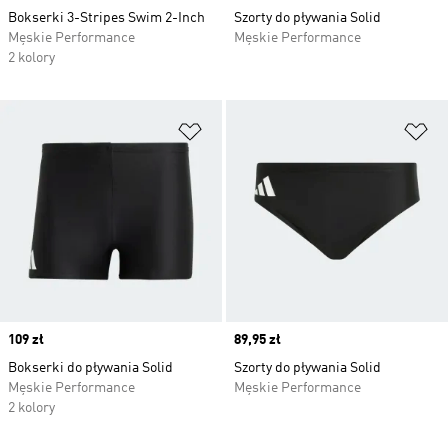
Bokserki 3-Stripes Swim 2-Inch
Szorty do pływania Solid
Męskie Performance
Męskie Performance
2 kolory
Dodaj do listy życzeń
Do
Price
109 zł
Price
89,95 zł
Bokserki do pływania Solid
Szorty do pływania Solid
Męskie Performance
Męskie Performance
2 kolory