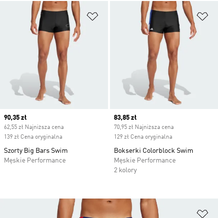
Dodaj do listy życzeń
Do
Current price
90,35 zł
Current price
83,85 zł
62,55 zł Najniższa cena
70,95 zł Najniższa cena
139 zł Cena oryginalna
129 zł Cena oryginalna
Szorty Big Bars Swim
Bokserki Colorblock Swim
Męskie Performance
Męskie Performance
2 kolory
Do