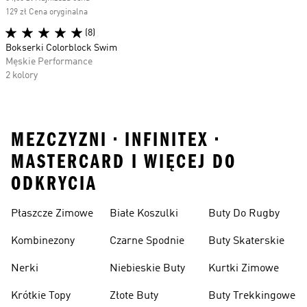
129 zł Cena oryginalna
(8)
Bokserki Colorblock Swim
Męskie Performance
2 kolory
MEZCZYZNI • INFINITEX •
MASTERCARD I WIĘCEJ DO
ODKRYCIA
Płaszcze Zimowe
Białe Koszulki
Buty Do Rugby
Kombinezony
Czarne Spodnie
Buty Skaterskie
Nerki
Niebieskie Buty
Kurtki Zimowe
Krótkie Topy
Złote Buty
Buty Trekkingowe